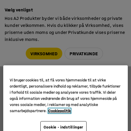
14 dages returret
Vælg venligst
Hos AJ Produkter byder vi både virksomheder og private
kunder velkommen. Hvis du klikker på Virksomhed, vises
priserne uden moms og under Privatkunde vises priserne
inklusive moms.
Sækkevogne
Vogne til gasflasker
Vogne til gasflasker
VIRKSOMHED
PRIVATKUNDE
Vi bruger cookies til, at få vores hjemmeside til at virke
Filtre
Sortér
ordentligt, personalisere indhold og reklamer, tilbyde funktioner
i forhold til sociale medier og analysere vores traffik. Vi deler
2 produkter
også information vedrørende din brug af vores hjemmeside på
vores sociale medier, i reklamer og med analytiske
samarbejdspartnere.
Cookiepolitik
Cookie - indstillinger