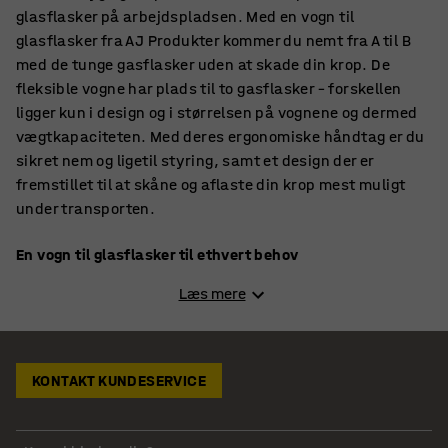
glasflasker på arbejdspladsen. Med en vogn til
glasflasker fra AJ Produkter kommer du nemt fra A til B
med de tunge gasflasker uden at skade din krop. De
fleksible vogne har plads til to gasflasker – forskellen
ligger kun i design og i størrelsen på vognene og dermed
vægtkapaciteten. Med deres ergonomiske håndtag er du
sikret nem og ligetil styring, samt et design der er
fremstillet til at skåne og aflaste din krop mest muligt
under transporten.
En vogn til glasflasker til ethvert behov
Gasflaskevognene er praktiske og enkle og er fremstillet
Læs mere
med stødabsorberende gummihjul, så de nemt og
ubesværet kommer over dørtærskler og dørkarme. Vores
lille model i målene 420x1060x260 mm er udstyret med
en praktisk sikkerhedskæde, der holder gasflaskerne
KONTAKT KUNDESERVICE
sikkert fastmonteret under transporten. Den er desuden
meget robust, langtidsholdbar og er fremstillet i