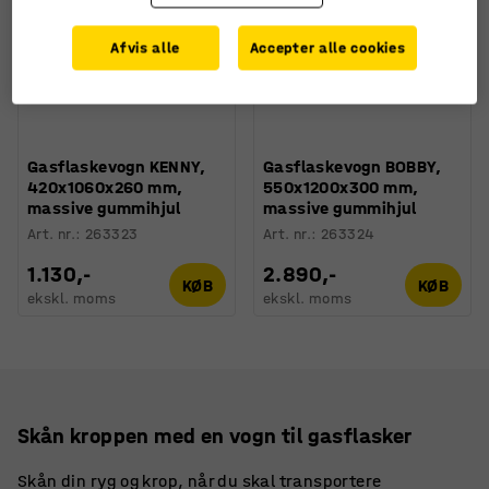
Afvis alle
Accepter alle cookies
Gasflaskevogn KENNY,
Gasflaskevogn BOBBY,
420x1060x260 mm,
550x1200x300 mm,
massive gummihjul
massive gummihjul
Art. nr.
:
263323
Art. nr.
:
263324
1.130,-
2.890,-
KØB
KØB
ekskl. moms
ekskl. moms
Skån kroppen med en vogn til gasflasker
Skån din ryg og krop, når du skal transportere