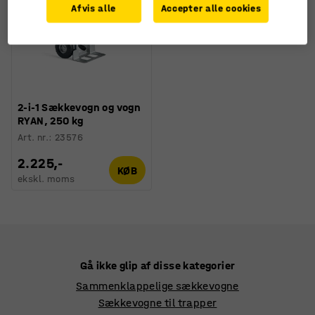
Afvis alle
Accepter alle cookies
2-i-1 Sækkevogn og vogn
RYAN, 250 kg
Art. nr.
:
23576
2.225,-
KØB
ekskl. moms
Gå ikke glip af disse kategorier
Sammenklappelige sækkevogne
Sækkevogne til trapper