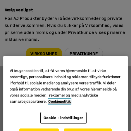
14 dages returret
Vælg venligst
Hos AJ Produkter byder vi både virksomheder og private
kunder velkommen. Hvis du klikker på Virksomhed, vises
priserne uden moms og under Privatkunde vises priserne
inklusive moms.
Sækkevogne
Kombi sækkevogne
Kombi sækkevogne
VIRKSOMHED
PRIVATKUNDE
Vi bruger cookies til, at få vores hjemmeside til at virke
ordentligt, personalisere indhold og reklamer, tilbyde funktioner
Filtre
Sortér
i forhold til sociale medier og analysere vores traffik. Vi deler
også information vedrørende din brug af vores hjemmeside på
vores sociale medier, i reklamer og med analytiske
1 produkter
samarbejdspartnere.
Cookiepolitik
Cookie - indstillinger