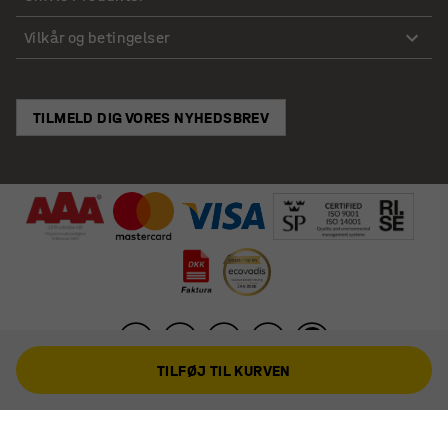
Vilkår og betingelser
TILMELD DIG VORES NYHEDSBREV
TILFØJ TIL KURVEN