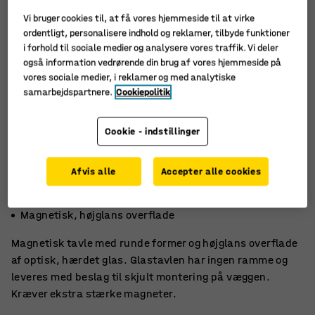
Vi bruger cookies til, at få vores hjemmeside til at virke
ordentligt, personalisere indhold og reklamer, tilbyde funktioner
i forhold til sociale medier og analysere vores traffik. Vi deler
også information vedrørende din brug af vores hjemmeside på
vores sociale medier, i reklamer og med analytiske
samarbejdspartnere.
Cookiepolitik
Cookie - indstillinger
Afvis alle
Accepter alle cookies
Afrundede former
Optimal farvegengivelse
Magnetisk, højglans overflade
Magnetisk tavle med runde former og højglans overflade
af optisk, hærdet glas. Glastavlen har ingen ramme og
leveres med beslag til skjult montering på væggen.
Kræver ekstra stærke magneter.