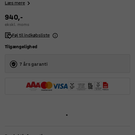
Læs mere
940,-
ekskl. moms
Føj til indkøbsliste
Tilgængelighed
7 års garanti