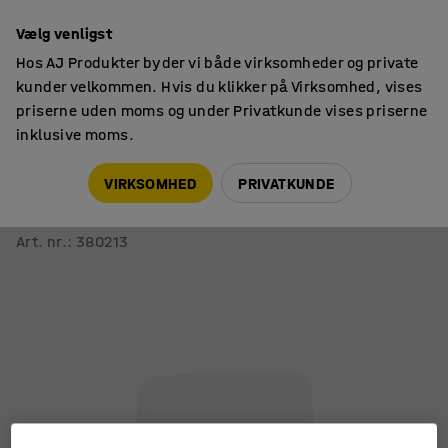
14 dages returret
Vælg venligst
Hos AJ Produkter byder vi både virksomheder og private
kunder velkommen. Hvis du klikker på Virksomhed, vises
priserne uden moms og under Privatkunde vises priserne
inklusive moms.
Glastavler
Væghængte glastavler
VIRKSOMHED
PRIVATKUNDE
Glastavle STELLA
Med afrundede hjørner, 500x500 mm, hvid
Art. nr.
:
380213