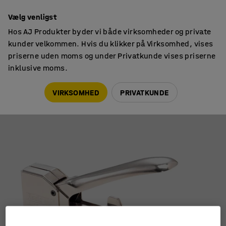
14 dages returret
Vælg venligst
Hos AJ Produkter byder vi både virksomheder og private
kunder velkommen. Hvis du klikker på Virksomhed, vises
priserne uden moms og under Privatkunde vises priserne
inklusive moms.
Håndværktøj
Hæftepistoler
VIRKSOMHED
PRIVATKUNDE
Hæftepistol
Art. nr.
:
23144