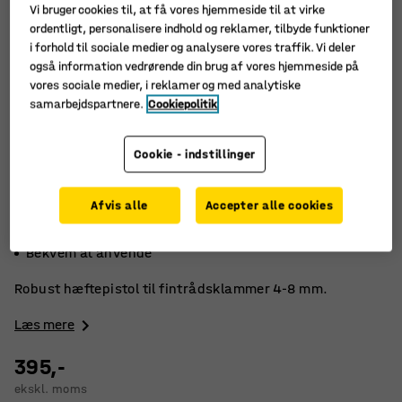
Vi bruger cookies til, at få vores hjemmeside til at virke
ordentligt, personalisere indhold og reklamer, tilbyde funktioner
i forhold til sociale medier og analysere vores traffik. Vi deler
også information vedrørende din brug af vores hjemmeside på
vores sociale medier, i reklamer og med analytiske
samarbejdspartnere.
Cookiepolitik
Cookie - indstillinger
Afvis alle
Accepter alle cookies
Til tyndere materialer
Til fintrådsklammer
Bekvem at anvende
Robust hæftepistol til fintrådsklammer 4-8 mm.
Læs mere
395,-
ekskl. moms