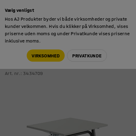
14 dages returret
Vælg venligst
Hos AJ Produkter byder vi både virksomheder og private
kunder velkommen. Hvis du klikker på Virksomhed, vises
priserne uden moms og under Privatkunde vises priserne
inklusive moms.
Borde
Hæve sænke skoleborde
VIRKSOMHED
PRIVATKUNDE
Hæve sænke elevbord ADJUST
700x600 mm, højtrykslaminat, grå, antracit
Art. nr.
:
3434709