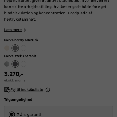
højder. Bordet giver et aktivt studiested, hvor eleven let
kan skifte arbejdsstilling, hvilket er godt både for øget
blodcirkulation og koncentration. Bordplade af
højtrykslaminat.
Læs mere
Farve bordplade
:
Grå
Farve stel
:
Antracit
3.270,-
ekskl. moms
Føj til indkøbsliste
Tilgængelighed
7 års garanti