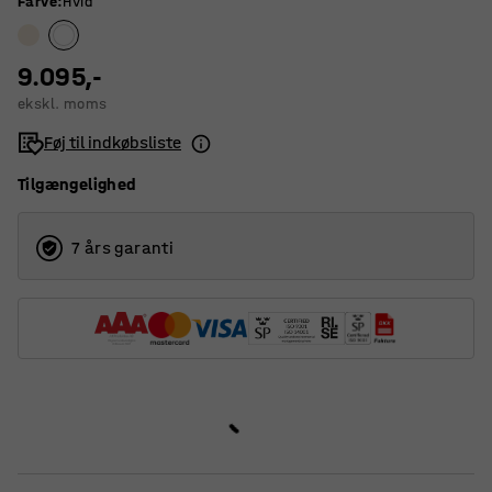
Farve
:
Hvid
9.095,-
ekskl. moms
Føj til indkøbsliste
Tilgængelighed
7 års garanti