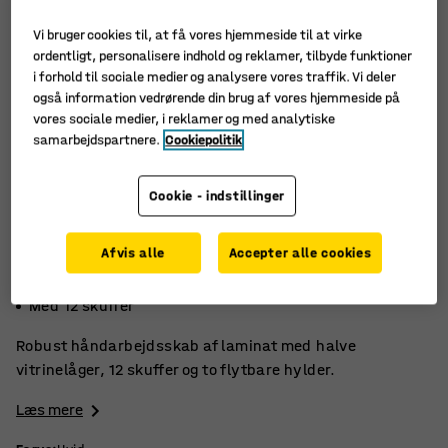
Vi bruger cookies til, at få vores hjemmeside til at virke
ordentligt, personalisere indhold og reklamer, tilbyde funktioner
i forhold til sociale medier og analysere vores traffik. Vi deler
også information vedrørende din brug af vores hjemmeside på
vores sociale medier, i reklamer og med analytiske
samarbejdspartnere.
Cookiepolitik
Cookie - indstillinger
Afvis alle
Accepter alle cookies
Nænsomt lukkende hængsler
To flytbare hylder
Med 12 skuffer
Robust håndarbejdsskab af laminat med halve
vitrinelåger, 12 skuffer og to flytbare hylder.
Læs mere