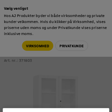
14 dages returret
Vælg venligst
Hos AJ Produkter byder vi både virksomheder og private
kunder velkommen. Hvis du klikker på Virksomhed, vises
priserne uden moms og under Privatkunde vises priserne
inklusive moms.
Skabe
Sløjdskabe & håndarbejdsskabe
VIRKSOMHED
PRIVATKUNDE
Håndarbejdsskab THEO
Kombi glas/laminat, hvid
Art. nr.
:
371803