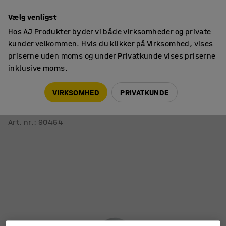
14 dages returret
Vælg venligst
Hos AJ Produkter byder vi både virksomheder og private
kunder velkommen. Hvis du klikker på Virksomhed, vises
priserne uden moms og under Privatkunde vises priserne
inklusive moms.
Hjul
Industrihjul
VIRKSOMHED
PRIVATKUNDE
Fast hjul
50x18 mm, 40 kg, massivt gummi
Art. nr.
:
90454