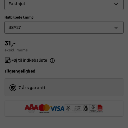
Fasthjul
Hulbillede (mm)
Drejehjul
38x27
Drejehjul med bremse
Fasthjul
31,-
32x32
ekskl. moms
38x27
Føj til indkøbsliste
Tilgængelighed
7 års garanti