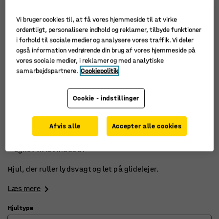
Vi bruger cookies til, at få vores hjemmeside til at virke
ordentligt, personalisere indhold og reklamer, tilbyde funktioner
i forhold til sociale medier og analysere vores traffik. Vi deler
også information vedrørende din brug af vores hjemmeside på
vores sociale medier, i reklamer og med analytiske
samarbejdspartnere.
Cookiepolitik
Cookie - indstillinger
Støjsvag gang
Afvis alle
Accepter alle cookies
God stødabsorberingsevne
Egnet til let industri
Hjul, der ruller lydsvagt og let på glidelejer.
Læs mere
Hjultype