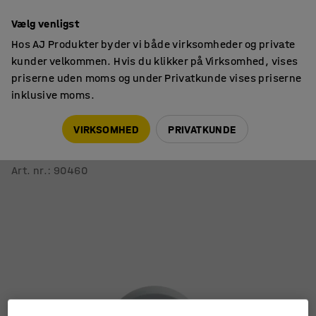
14 dages returret
Vælg venligst
Hos AJ Produkter byder vi både virksomheder og private
kunder velkommen. Hvis du klikker på Virksomhed, vises
priserne uden moms og under Privatkunde vises priserne
inklusive moms.
Hjul
Industrihjul
VIRKSOMHED
PRIVATKUNDE
Drejehjul med bremse
100x25 mm, 55 kg, massivt gummi
Art. nr.
:
90460