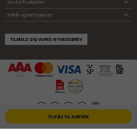
Om AJ Produkter
Vilkår og betingelser
TILMELD DIG VORES NYHEDSBREV
TILFØJ TIL KURVEN