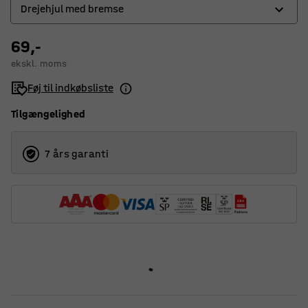
Drejehjul med bremse
69,-
Drejehjul
ekskl. moms
Drejehjul med bremse
Føj til indkøbsliste
Tilgængelighed
7 års garanti