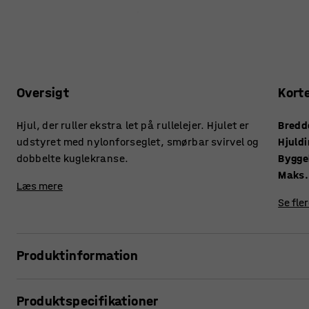
Oversigt
Kort
Hjul, der ruller ekstra let på rullelejer. Hjulet er
Bredd
udstyret med nylonforseglet, smørbar svirvel og
Hjuld
dobbelte kuglekranse.
Bygge
Maks.
Læs mere
Se fle
Produktinformation
Hjul med plade til tungere belastning og hjulbane af nylon.
Produktspecifikationer
ingen grimme mærker på gulvet. Trods den lave egenvægt ha