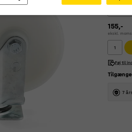
Drejehjul
155,-
Drejehju
ekskl. moms
Drejehj
Fasthju
Føj til i
Tilgænge
7 år