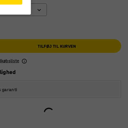
l
ul med bremse
TILFØJ TIL KURVEN
l
ndkøbsliste
lighed
s garanti