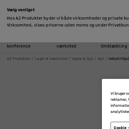
ekskl. moms
Vælg venligst
Hos AJ Produkter byder vi både virksomheder og private k
Virksomhed, vises priserne uden moms og under Privatkun
Kontor &
Lager &
konference
værksted
Omklædning
AJ Produkter
Lager & værksted
Vogne & hjul
Hjul
Industrihju
Vi bruger c
reklamer, t
informatio
analytisk
Cookie -