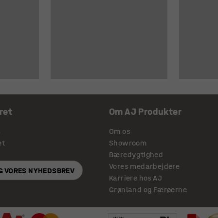
ret
Om AJ Produkter
s
Om os
et
Showroom
Bæredygtighed
Vores medarbejdere
IG VORES NYHEDSBREV
Karriere hos AJ
Grønland og Færøerne