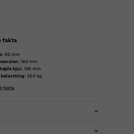
e fakta
e
:
50
mm
imension
:
160
mm
højde hjul
:
195
mm
 belastning
:
350
kg
re fakta
 Nylonhjul er afsmitningsfri og efterlader
r de høj bæreevne og høj slidstyrke. I