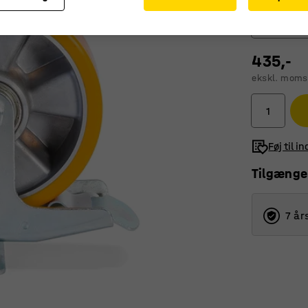
Drejehjul
435,-
Drejehju
ekskl. moms
Drejehj
Fasthju
Føj til i
Tilgænge
7 år