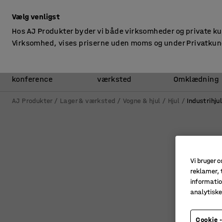
ekskl. moms
Vælg venligst
Hos AJ Produkter byder vi både virksomheder og private k
Virksomhed, vises priserne uden moms og under Privatkun
Kontor &
Lager &
konference
værksted
Omklædning
AJ Produkter
Lager & værksted
Vogne & hjul
Hjul
Industrihju
Vi bruger c
reklamer, t
informatio
analytisk
Cookie -