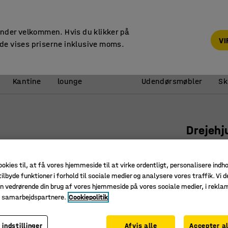
14 dages returret
under velkommen. Hvis du klikker på
V
de vises priserne inklusive moms.
Reception &
Kantine
lounge
Udendørsmøbler
Sk
l
Drejehj
160x50 m
Art. nr.
:
30
ookies til, at få vores hjemmeside til at virke ordentligt, personalisere indh
ilbyde funktioner i forhold til sociale medier og analysere vores traffik. Vi d
Kugleleje
n vedrørende din brug af vores hjemmeside på vores sociale medier, i rekl
Polyuret
e samarbejdspartnere.
Cookiepolitik
Høj slids
 indstillinger
Afvis alle
Accepter al
Hjultype