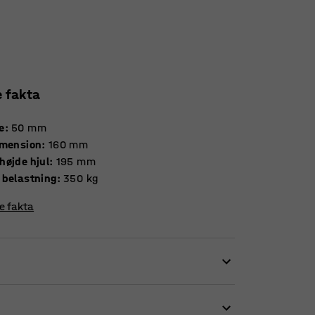
e fakta
e
:
50
mm
imension
:
160
mm
højde hjul
:
195
mm
 belastning
:
350
kg
re fakta
til eksempelvis lager, industri og værksted.
lydsvag gang. Slidstyrken er høj og