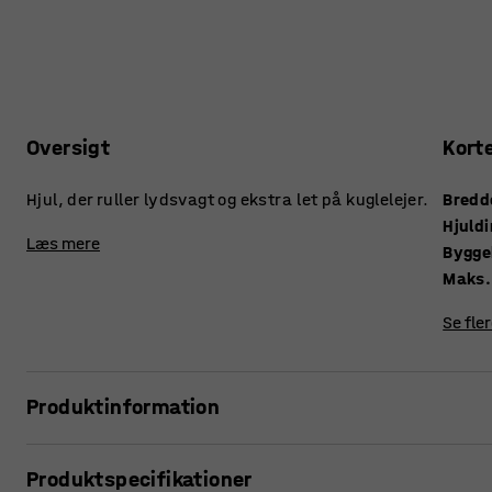
Oversigt
Kort
Hjul, der ruller lydsvagt og ekstra let på kuglelejer.
Bredd
Hjuld
Læs mere
Bygge
Maks.
Se fle
Produktinformation
Polyuretanhjul med plade til tungere belastning. Velegnet 
Produktspecifikationer
Hjul med polyuretanbane giver lav rullemodstand og jævn, 