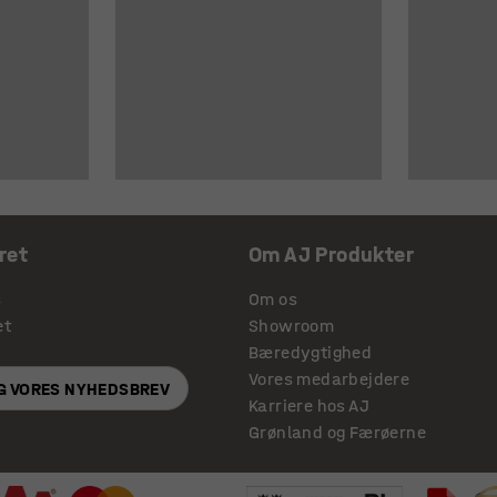
ret
Om AJ Produkter
s
Om os
et
Showroom
Bæredygtighed
Vores medarbejdere
IG VORES NYHEDSBREV
Karriere hos AJ
Grønland og Færøerne