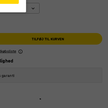
 med bremse
l
ul med bremse
TILFØJ TIL KURVEN
l
ndkøbsliste
lighed
s garanti