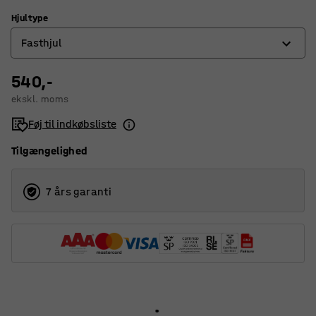
Hjultype
Fasthjul
540,-
Drejehjul
ekskl. moms
Drejehjul med bremse
Føj til indkøbsliste
Fasthjul
Tilgængelighed
7 års garanti