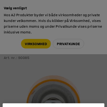
14 dages returret
Vælg venligst
Hos AJ Produkter byder vi både virksomheder og private
kunder velkommen. Hvis du klikker på Virksomhed, vises
priserne uden moms og under Privatkunde vises priserne
inklusive moms.
Hjul
Industrihjul
VIRKSOMHED
PRIVATKUNDE
Hjul
150x50 mm, fast hjul, 700 kg, PU
Art. nr.
:
90085