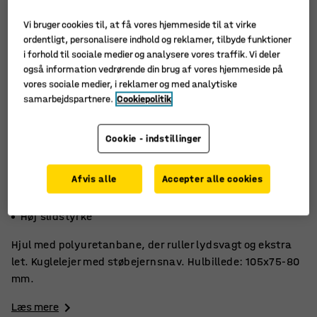
Vi bruger cookies til, at få vores hjemmeside til at virke
ordentligt, personalisere indhold og reklamer, tilbyde funktioner
i forhold til sociale medier og analysere vores traffik. Vi deler
også information vedrørende din brug af vores hjemmeside på
vores sociale medier, i reklamer og med analytiske
samarbejdspartnere.
Cookiepolitik
Cookie - indstillinger
Afvis alle
Accepter alle cookies
Ruller lydsvagt og let
Lav rullemodstand
Høj slidstyrke
Hjul med polyuretanbane, der ruller lydsvagt og ekstra
let. Kuglelejer med støbejernsnav. Hulbillede: 105x75-80
mm.
Læs mere