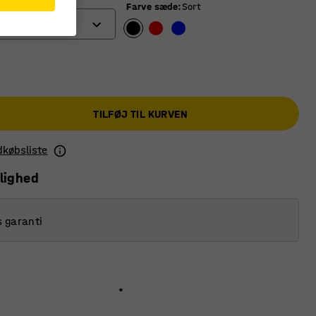
Farve sæde
:
Sort
r
æder
ber
TILFØJ TIL KURVEN
ndkøbsliste
lighed
s garanti