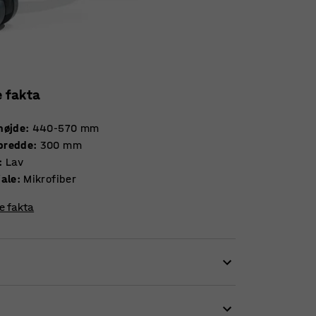
e fakta
højde
:
440-570
mm
bredde
:
300
mm
:
Lav
iale
:
Mikrofiber
re fakta
dt takket være de drejelige hjul. Siddehøjden er
du altid kan opnå en bekvem arbejdsstilling.