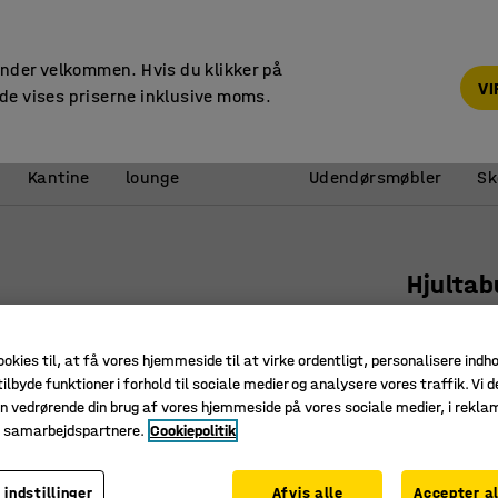
14 dages returret
under velkommen. Hvis du klikker på
V
de vises priserne inklusive moms.
Reception &
Kantine
lounge
Udendørsmøbler
Sk
Hjultab
Lav, sid
Art. nr.
:
21
ookies til, at få vores hjemmeside til at virke ordentligt, personalisere indh
ilbyde funktioner i forhold til sociale medier og analysere vores traffik. Vi d
Blødt, be
n vedrørende din brug af vores hjemmeside på vores sociale medier, i rekl
Let at fly
e samarbejdspartnere.
Cookiepolitik
Hæve-/s
 indstillinger
Afvis alle
Accepter al
Materiale