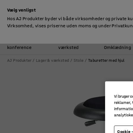
ekskl. moms
Vælg venligst
Hos AJ Produkter byder vi både virksomheder og private k
Virksomhed, vises priserne uden moms og under Privatkun
Kontor &
Lager &
konference
værksted
Omklædning
AJ Produkter
Lager & værksted
Stole
Taburetter med hjul
Vi bruger c
reklamer, t
informatio
analytisk
Cookie -