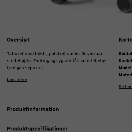
Oversigt
Kort
Taburet med blødt, polstret sæde. Justerbar
Sidde
siddehøjde. Fodring og ryglæn fås som tilbehør
Sæde
(sælges separat).
Model
Mater
Læs mere
Se fle
Produktinformation
En let og praktisk hjultaburet, som hurtigt kan flyttes run
Produktspecifikationer
nem at justere efter bruger og arbejdsopgave. Det gør, at 