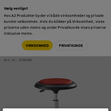
14 dages returret
Vælg venligst
Hos AJ Produkter byder vi både virksomheder og private
kunder velkommen. Hvis du klikker på Virksomhed, vises
priserne uden moms og under Privatkunde vises priserne
inklusive moms.
Stole
Taburetter med hjul
VIRKSOMHED
PRIVATKUNDE
Hjultaburet DIEGO
Høj, siddehøjde 540-730 mm, rødt kunstlæder
Art. nr.
:
210686