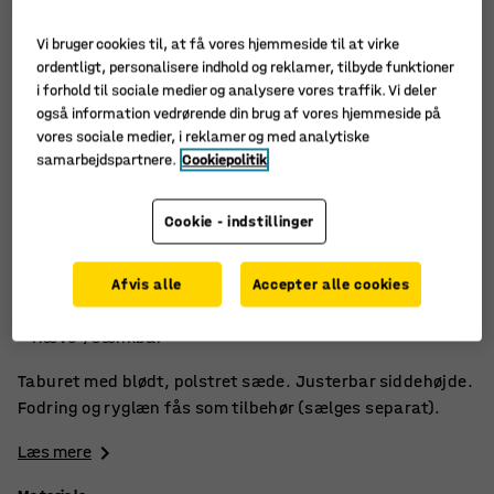
Vi bruger cookies til, at få vores hjemmeside til at virke
ordentligt, personalisere indhold og reklamer, tilbyde funktioner
i forhold til sociale medier og analysere vores traffik. Vi deler
også information vedrørende din brug af vores hjemmeside på
vores sociale medier, i reklamer og med analytiske
samarbejdspartnere.
Cookiepolitik
Cookie - indstillinger
Blødt, behageligt sæde
Afvis alle
Accepter alle cookies
Let at flytte
Hæve-/sænkbar
Taburet med blødt, polstret sæde. Justerbar siddehøjde.
Fodring og ryglæn fås som tilbehør (sælges separat).
Læs mere