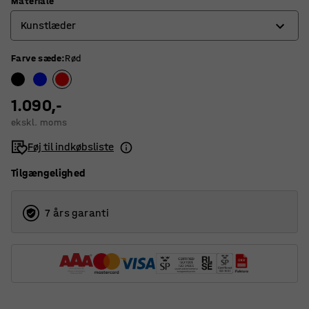
Materiale
Kunstlæder
Farve sæde
:
Rød
Kunstlæder
Mikrofiber
1.090,-
ekskl. moms
Føj til indkøbsliste
Tilgængelighed
7 års garanti