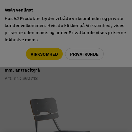
14 dages returret
Vælg venligst
Hos AJ Produkter byder vi både virksomheder og private
kunder velkommen. Hvis du klikker på Virksomhed, vises
priserne uden moms og under Privatkunde vises priserne
inklusive moms.
Skolestole
Skolestole
VIRKSOMHED
PRIVATKUNDE
Stol LEGERE
Højdejusterbar, lille sæde, med glidefødder, H 400-520
mm, antracitgrå
Art. nr.
:
363718