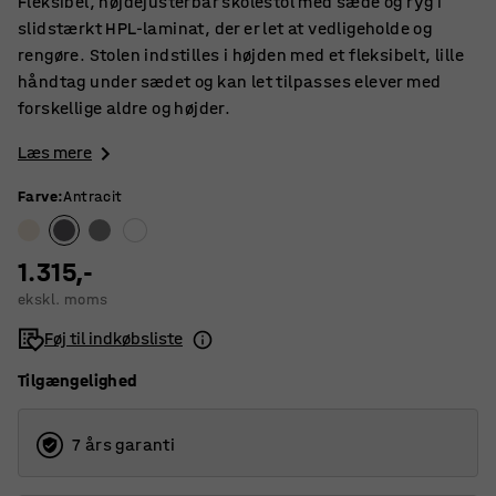
Fleksibel, højdejusterbar skolestol med sæde og ryg i
slidstærkt HPL-laminat, der er let at vedligeholde og
rengøre. Stolen indstilles i højden med et fleksibelt, lille
håndtag under sædet og kan let tilpasses elever med
forskellige aldre og højder.
Læs mere
Farve
:
Antracit
1.315,-
ekskl. moms
Føj til indkøbsliste
Tilgængelighed
7 års garanti