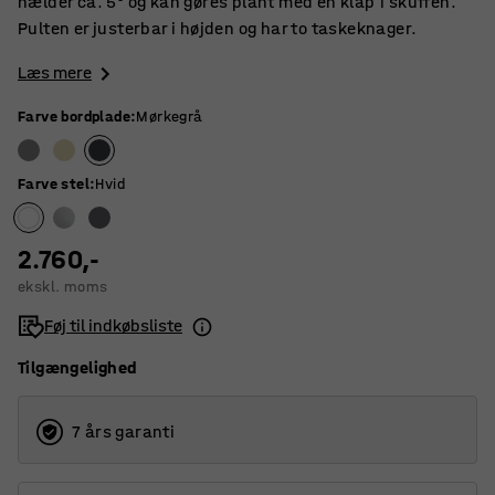
hælder ca. 5° og kan gøres plant med en klap i skuffen.
Pulten er justerbar i højden og har to taskeknager.
Læs mere
Farve bordplade
:
Mørkegrå
Farve stel
:
Hvid
2.760,-
ekskl. moms
Føj til indkøbsliste
Tilgængelighed
7 års garanti