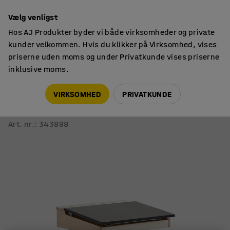
14 dages returret
Vælg venligst
Hos AJ Produkter byder vi både virksomheder og private
kunder velkommen. Hvis du klikker på Virksomhed, vises
priserne uden moms og under Privatkunde vises priserne
inklusive moms.
Borde
Skolebænke
VIRKSOMHED
PRIVATKUNDE
Højdejusterbart skolebord ACCESS
650x550 mm, hvid, mørkegrå lydabsorberende linoleum
Art. nr.
:
343898