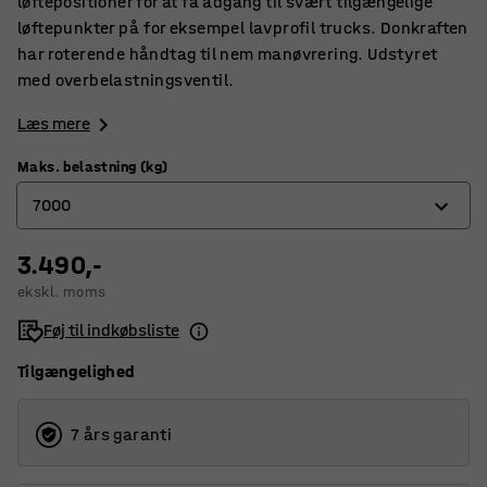
løftepositioner for at få adgang til svært tilgængelige
løftepunkter på for eksempel lavprofil trucks. Donkraften
har roterende håndtag til nem manøvrering. Udstyret
med overbelastningsventil.
Læs mere
Maks. belastning (kg)
7000
3.490,-
4000
ekskl. moms
7000
Føj til indkøbsliste
Tilgængelighed
7 års garanti