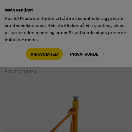
14 dages returret
Vælg venligst
Hos AJ Produkter byder vi både virksomheder og private
kunder velkommen. Hvis du klikker på Virksomhed, vises
priserne uden moms og under Privatkunde vises priserne
inklusive moms.
Løfteudstyr
Donkrafter
VIRKSOMHED
PRIVATKUNDE
Hydraulisk donkraft
7000 kg, 65-420 mm
Art. nr.
:
40473