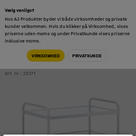
14 dages returret
Vælg venligst
Hos AJ Produkter byder vi både virksomheder og private
kunder velkommen. Hvis du klikker på Virksomhed, vises
priserne uden moms og under Privatkunde vises priserne
inklusive moms.
Hyldevogne
Hyldevogne
VIRKSOMHED
PRIVATKUNDE
Hyldevogn CONVOY
Rustfri, 3 hylder, 900x550 mm
Art. nr.
:
23271