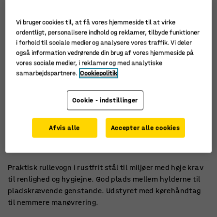
Vi bruger cookies til, at få vores hjemmeside til at virke
ordentligt, personalisere indhold og reklamer, tilbyde funktioner
i forhold til sociale medier og analysere vores traffik. Vi deler
også information vedrørende din brug af vores hjemmeside på
vores sociale medier, i reklamer og med analytiske
samarbejdspartnere.
Cookiepolitik
Cookie - indstillinger
Til miljøer med strenge rengøringskrav
Afvis alle
Accepter alle cookies
Let at rengøre og hygiejnisk
Letkørende med kørehåndtag på kortsiderne
Praktisk rullevogn i rustfrit stål til miljøer med høje krav
til renlighed og hygiejne. God plads mellem hylderne til
pladskrævende genstande. Udstyret med kørehåndtag
til nemmere manøvrering.