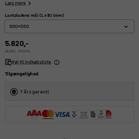
Læs mere
Lastpladens mål (L x B) (mm)
900x550
5.820,-
600x400
ekskl. moms
800x520
Føj til indkøbsliste
900x550
Tilgængelighed
7 års garanti