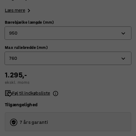
Læs mere
Bærebjælke længde (mm)
950
Max rullebredde (mm)
950
760
1350
1.295,-
760
ekskl. moms
1160
Føj til indkøbsliste
Tilgængelighed
7 års garanti