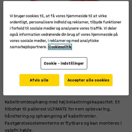
Vi bruger cookies til, at få vores hjemmeside til at virke
ordentligt, personalisere indhold og reklamer, tilbyde funktioner
i forhold til sociale medier og analysere vores traffik. Vi deler
også information vedrørende din brug af vores hjemmeside på
vores sociale medier, i reklamer og med analytiske
samarbejdspartnere.
Cookiepolitik
Cookie - indstillinger
Til håndtering af kabeltromler
Afvis alle
Accepter alle cookies
Flytbar
Høj belastning
Kabeltromleophæng med høj belastningskapacitet. Et
tilbehør til pallereol ULTIMATE for nem opbevaring,
håndtering og ophængning af kabeltromler.
Fastgørelseselementerne er flytbare og kan monteres i
valgfri højde.