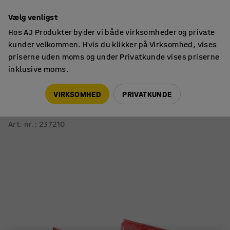
14 dages returret
Vælg venligst
Hos AJ Produkter byder vi både virksomheder og private
kunder velkommen. Hvis du klikker på Virksomhed, vises
priserne uden moms og under Privatkunde vises priserne
inklusive moms.
Pallereoler
Reoler til kabeltromler
VIRKSOMHED
PRIVATKUNDE
Komplet sæt til kabeltromleophæng ULTIMATE
950 mm
Art. nr.
:
237210