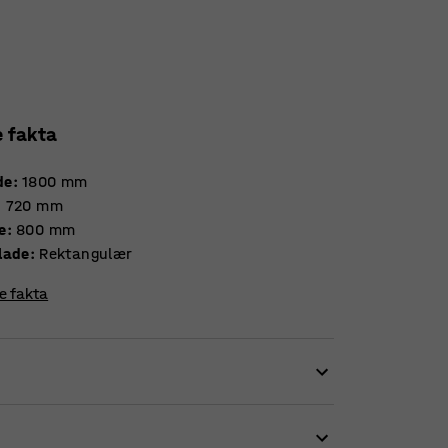
e fakta
de
:
1800
mm
:
720
mm
e
:
800
mm
lade
:
Rektangulær
re fakta
oststuer og kantiner. Bordpladen af mørkegrå
vilket er specielt vigtigt for et kantinebord.