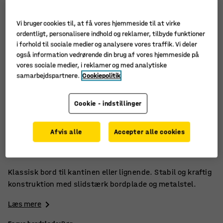
Vi bruger cookies til, at få vores hjemmeside til at virke
ordentligt, personalisere indhold og reklamer, tilbyde funktioner
i forhold til sociale medier og analysere vores traffik. Vi deler
også information vedrørende din brug af vores hjemmeside på
vores sociale medier, i reklamer og med analytiske
samarbejdspartnere.
Cookiepolitik
Cookie - indstillinger
Robust laminatbordplade
Afvis alle
Accepter alle cookies
Stabilt og kraftigt
Klassisk
Klassisk bord til kantinen eller lignende. Stabil og kraftig
konstruktion med slidstærk bordplade og metalstel.
Læs mere