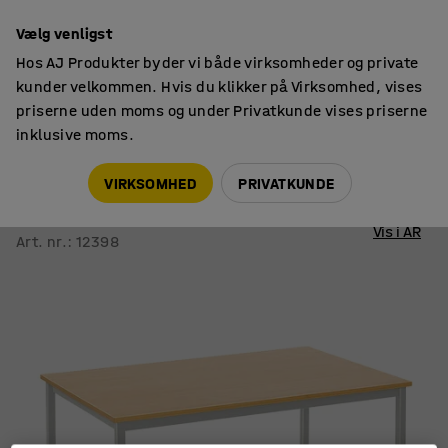
14 dages returret
Vælg venligst
Hos AJ Produkter byder vi både virksomheder og private
kunder velkommen. Hvis du klikker på Virksomhed, vises
priserne uden moms og under Privatkunde vises priserne
inklusive moms.
Borde
Kantineborde
VIRKSOMHED
PRIVATKUNDE
Kantinebord JAMIE
1200x800 mm, bøgelaminat, alugråt stel
Vis i AR
Art. nr.
:
12398