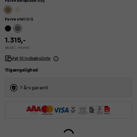
Farve bordplade
:
Bøg
Farve stel
:
Grå
1.315,-
ekskl. moms
Føj til indkøbsliste
Tilgængelighed
7 års garanti