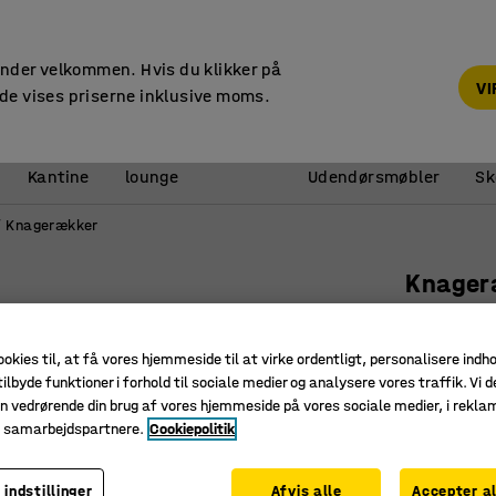
14 dages returret
under velkommen. Hvis du klikker på
V
de vises priserne inklusive moms.
Reception &
Kantine
lounge
Udendørsmøbler
Sk
Knagerækker
Knager
1000 mm,
Art. nr.
:
37
ookies til, at få vores hjemmeside til at virke ordentligt, personalisere indh
ilbyde funktioner i forhold til sociale medier og analysere vores traffik. Vi d
6 taskek
n vedrørende din brug af vores hjemmeside på vores sociale medier, i rekl
Af lamina
e samarbejdspartnere.
Cookiepolitik
Pladsbes
 indstillinger
Afvis alle
Accepter al