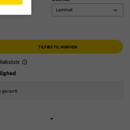
Laminat
Laminat
Træ
TILFØJ TIL KURVEN
ndkøbsliste
lighed
s garanti