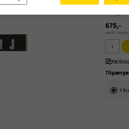
Farve
:
Sort
675,-
ekskl. moms
Føj til i
Tilgænge
7 år