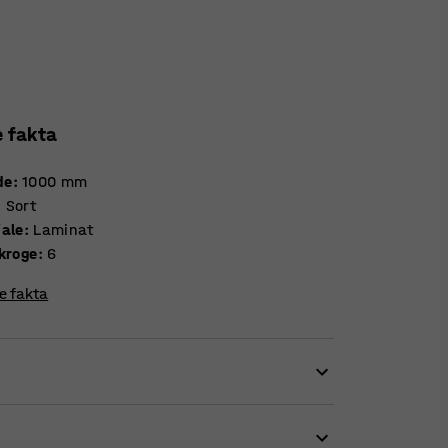
e fakta
de
:
1000
mm
:
Sort
iale
:
Laminat
Antal kroge
:
6
re fakta
lg til garderober, klasseværelser og
t hverdag med enkle midler. Knagerække HÄNGA