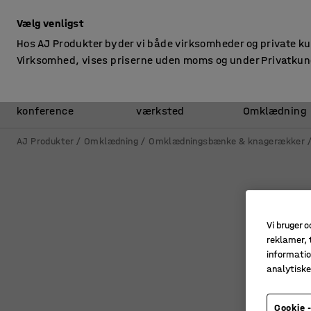
ekskl. moms
Vælg venligst
Hos AJ Produkter byder vi både virksomheder og private k
Virksomhed, vises priserne uden moms og under Privatkun
Kontor &
Lager &
konference
værksted
Omklædning
AJ Produkter
Omklædning
Omklædningsbænke & knagerækker
Vi bruger c
reklamer, t
informatio
analytisk
Cookie -