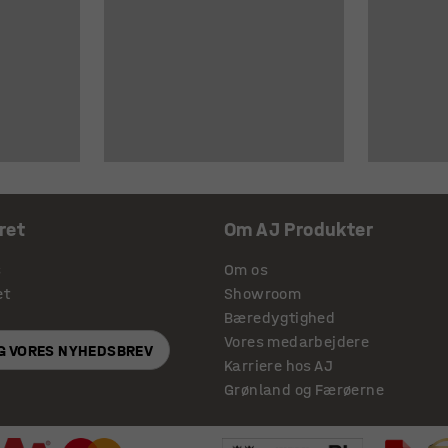
ret
Om AJ Produkter
s
Om os
et
Showroom
Bæredygtighed
Vores medarbejdere
IG VORES NYHEDSBREV
Karriere hos AJ
Grønland og Færøerne