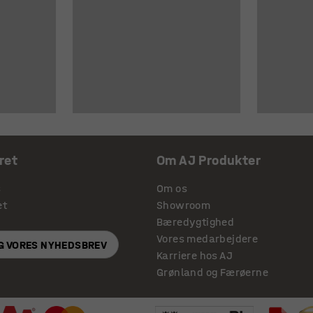
ret
Om AJ Produkter
s
Om os
et
Showroom
Bæredygtighed
Vores medarbejdere
IG VORES NYHEDSBREV
Karriere hos AJ
Grønland og Færøerne