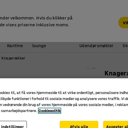
Faktura til virksomheder
under velkommen. Hvis du klikker på
V
de vises priserne inklusive moms.
Reception &
Kantine
lounge
Udendørsmøbler
Sk
Knagerækker
Knager
8 kroge, 
Art. nr.
:
37
ookies til, at få vores hjemmeside til at virke ordentligt, personalisere indh
ilbyde funktioner i forhold til sociale medier og analysere vores traffik. Vi d
Knager i 
n vedrørende din brug af vores hjemmeside på vores sociale medier, i rekl
Otte dob
e samarbejdspartnere.
Cookiepolitik
Holdbar
 indstillinger
Afvis alle
Accepter al
Farve kroge
: