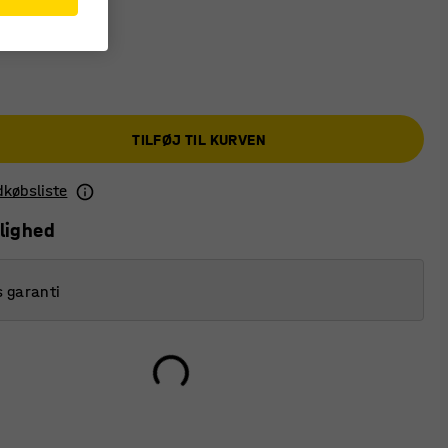
TILFØJ TIL KURVEN
ndkøbsliste
lighed
s garanti