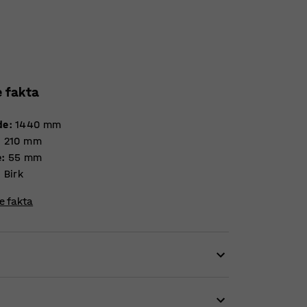
e fakta
de
:
1440
mm
:
210
mm
e
:
55
mm
:
Birk
re fakta
raktisk og pladsbesparende alternativ til
remstillet af birkekrydsfinér med knager i