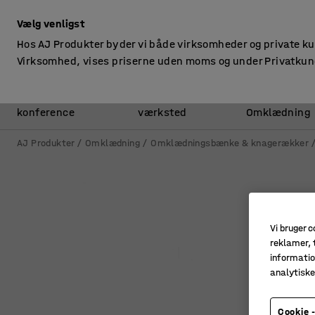
ekskl. moms
Vælg venligst
Hos AJ Produkter byder vi både virksomheder og private k
Virksomhed, vises priserne uden moms og under Privatkun
Kontor &
Lager &
konference
værksted
Omklædning
AJ Produkter
Omklædning
Omklædningsbænke & knagerækker
Vi bruger c
reklamer, t
informatio
analytisk
Cookie -