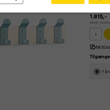
1.815,-
ekskl. moms
Føj til i
Tilgænge
7 år