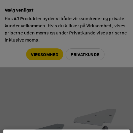
14 dages returret
Vælg venligst
Hos AJ Produkter byder vi både virksomheder og private
kunder velkommen. Hvis du klikker på Virksomhed, vises
priserne uden moms og under Privatkunde vises priserne
inklusive moms.
Kontortilbehør
Tilbehør
VIRKSOMHED
PRIVATKUNDE
2-vejs koblingsbeslag til skærmvæg DUO
Art. nr.
:
137801