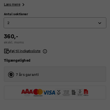
Læs mere
Antal sektioner
2
360,-
2
ekskl. moms
3
Føj til indkøbsliste
4
Tilgængelighed
7 års garanti