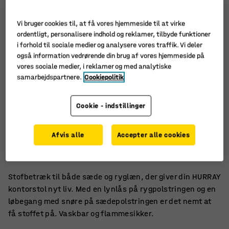
Vi bruger cookies til, at få vores hjemmeside til at virke
ordentligt, personalisere indhold og reklamer, tilbyde funktioner
i forhold til sociale medier og analysere vores traffik. Vi deler
også information vedrørende din brug af vores hjemmeside på
vores sociale medier, i reklamer og med analytiske
samarbejdspartnere.
Cookiepolitik
Cookie - indstillinger
Nemt at få på
Afvis alle
Accepter alle cookies
100 % genanvendt polyester
Opfylder høje brandsikkerhedskrav
Stofbetræk til både sæde og ryglæn, der giver din HURRAY
kontorstol nyt liv. Med en lynlås på rygpolstringen og en
løbegang med snøre på sædepolstringen er det nemt at
få stoffet på. Vaskbar og flammesikker.