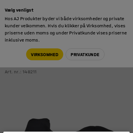
14 dages returret
Vælg venligst
Hos AJ Produkter byder vi både virksomheder og private
kunder velkommen. Hvis du klikker på Virksomhed, vises
priserne uden moms og under Privatkunde vises priserne
inklusive moms.
Kontortilbehør
Tilbehør
VIRKSOMHED
PRIVATKUNDE
Komplet polstring til kontorstol HURRAY
Sæde + høj ryg, sort
Art. nr.
:
148211