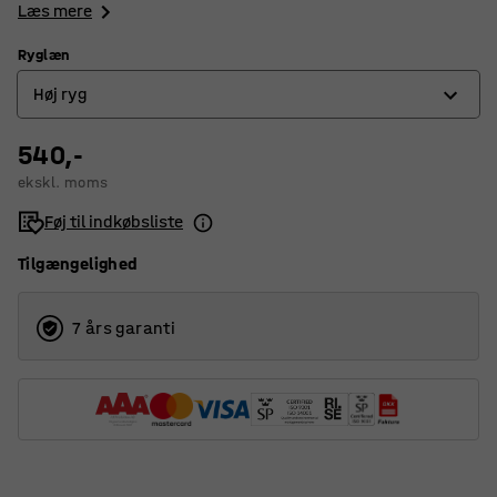
Læs mere
Ryglæn
Høj ryg
540,-
Høj ryg
ekskl. moms
Lav ryg
Føj til indkøbsliste
Tilgængelighed
7 års garanti