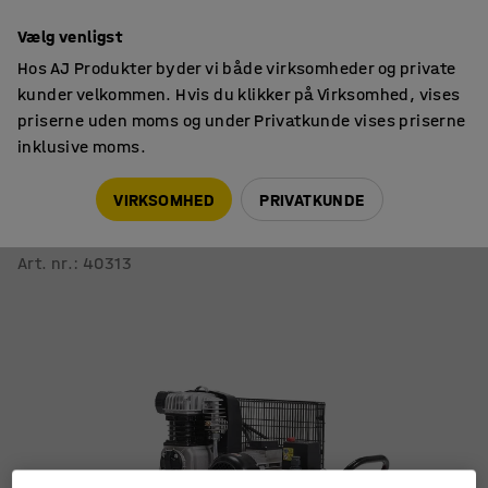
14 dages returret
Vælg venligst
Hos AJ Produkter byder vi både virksomheder og private
kunder velkommen. Hvis du klikker på Virksomhed, vises
priserne uden moms og under Privatkunde vises priserne
inklusive moms.
Trykluft
Kompressorer
VIRKSOMHED
PRIVATKUNDE
Kompressor 90L - 3kW 3-faset
400l/min, oliesmurt
Art. nr.
:
40313