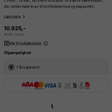
l./min., 10 bar, 90 liters lufttank. Til større værksteder,
der stiller høje krav til driftsikkerhed og kapacitet.
Læs mere
10.925,-
ekskl. moms
Føj til indkøbsliste
Tilgængelighed
7 års garanti