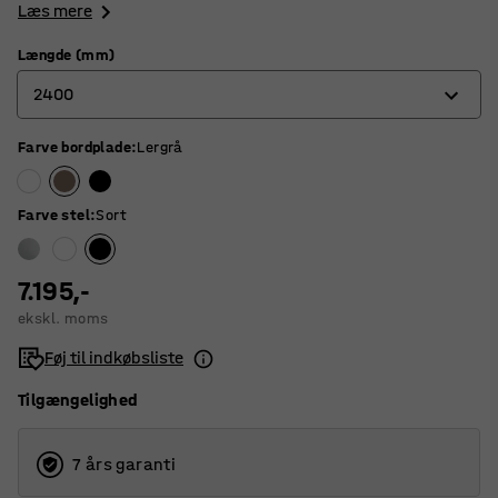
Læs mere
Længde (mm)
2400
Farve bordplade
:
Lergrå
2400
3200
Farve stel
:
Sort
4000
4800
7.195,-
ekskl. moms
5600
Føj til indkøbsliste
Tilgængelighed
7 års garanti