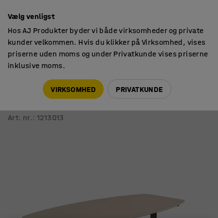
14 dages returret
Vælg venligst
Hos AJ Produkter byder vi både virksomheder og private
kunder velkommen. Hvis du klikker på Virksomhed, vises
priserne uden moms og under Privatkunde vises priserne
inklusive moms.
Borde
Konferenceborde
VIRKSOMHED
PRIVATKUNDE
Konferencebord NOVUS
2400x1200 mm, sort/lergrå
Art. nr.
:
1213013