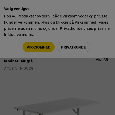
14 dages returret
Vælg venligst
Hos AJ Produkter byder vi både virksomheder og private
kunder velkommen. Hvis du klikker på Virksomhed, vises
priserne uden moms og under Privatkunde vises priserne
inklusive moms.
Konferenceborde
Foldbare konferenceborde
VIRKSOMHED
PRIVATKUNDE
Konferencebord CLAIRE
Sammenklappeligt, 1200x600 mm, hvid
Vis i AR
laminat, alugrå
Art. nr.
:
143624