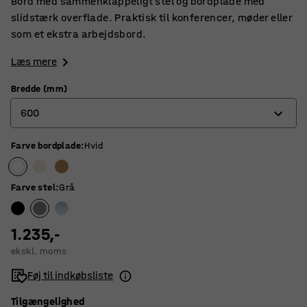
Bord med sammenklappeligt stel og bordplade med
slidstærk overflade. Praktisk til konferencer, møder eller
som et ekstra arbejdsbord.
Læs mere
Bredde (mm)
600
Farve bordplade
:
Hvid
500
600
Farve stel
:
Grå
1.235,-
ekskl. moms
Føj til indkøbsliste
Tilgængelighed