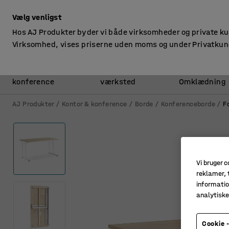
ekskl. moms
Vælg venligst
Hos AJ Produkter byder vi både virksomheder og private k
Virksomhed, vises priserne uden moms og under Privatkun
Kontor &
Lager &
konference
værksted
Omklædning
AJ Produkter
Kontor & konference
Borde
Konferenceborde
F
Vi bruger c
reklamer, t
informatio
analytisk
Cookie -