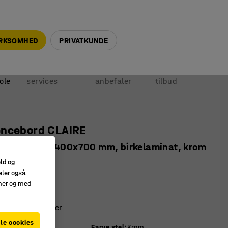
+45 5940 0999
info@ajprodukter.dk
IRKSOMHED
PRIVATKUNDE
Vores
Vi
Anmod om
ole
services
anbefaler
tilbud
encebord CLAIRE
appeligt, 1400x700 mm, birkelaminat, krom
3581
old og
eler også
appeligt stel
amer og med
t laminat
lem flere udgaver
le cookies
lade
:
Birk
Farve stel
:
Krom