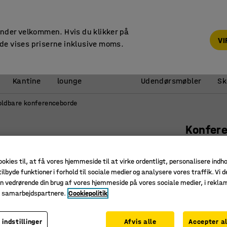
14 dages returret
under velkommen. Hvis du klikker på
V
de vises priserne inklusive moms.
Reception &
Kantine
lounge
Udendørsmøbler
Sk
oldbare konferenceborde
Konfer
Sammenkl
Art. nr.
:
14
ookies til, at få vores hjemmeside til at virke ordentligt, personalisere indh
ilbyde funktioner i forhold til sociale medier og analysere vores traffik. Vi d
Sammenkl
n vedrørende din brug af vores hjemmeside på vores sociale medier, i rekl
e samarbejdspartnere.
Cookiepolitik
Slidstærk
Vælg mel
 indstillinger
Afvis alle
Accepter al
Farve bordp