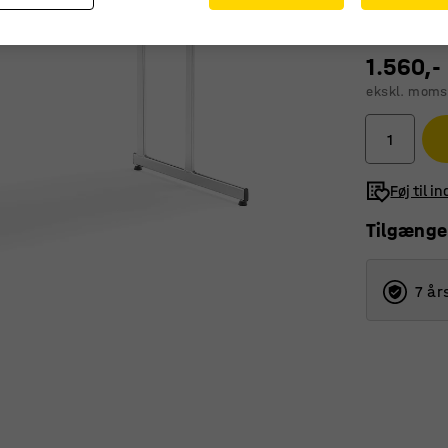
1.560,-
ekskl. moms
Føj til i
Tilgænge
7 år