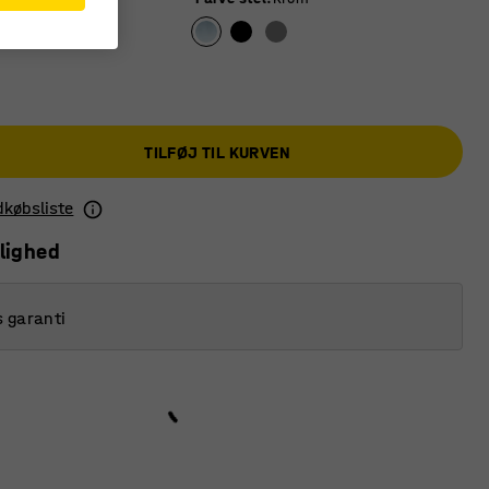
TILFØJ TIL KURVEN
ndkøbsliste
lighed
s garanti