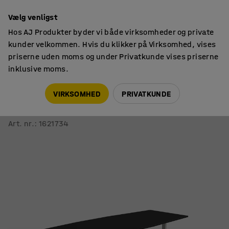
14 dages returret
Vælg venligst
Hos AJ Produkter byder vi både virksomheder og private
kunder velkommen. Hvis du klikker på Virksomhed, vises
priserne uden moms og under Privatkunde vises priserne
inklusive moms.
Borde
Konferenceborde
VIRKSOMHED
PRIVATKUNDE
Konferencebord QBUS
Buet, 3200x1200 mm, T-stel, hvidt stel, sort
Art. nr.
:
1621734