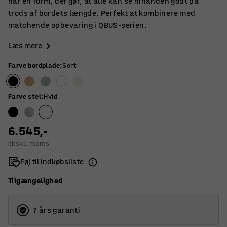
har en form, der gør, at alle kan se hinanden godt på
trods af bordets længde. Perfekt at kombinere med
matchende opbevaring i QBUS-serien.
Læs mere
Farve bordplade
:
Sort
Farve stel
:
Hvid
6.545,-
ekskl. moms
Føj til indkøbsliste
Tilgængelighed
7 års garanti