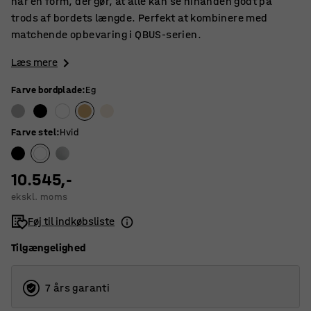
har en form, der gør, at alle kan se hinanden godt på
trods af bordets længde. Perfekt at kombinere med
matchende opbevaring i QBUS-serien.
Læs mere
Farve bordplade
:
Eg
Farve stel
:
Hvid
10.545,-
ekskl. moms
Føj til indkøbsliste
Tilgængelighed
7 års garanti