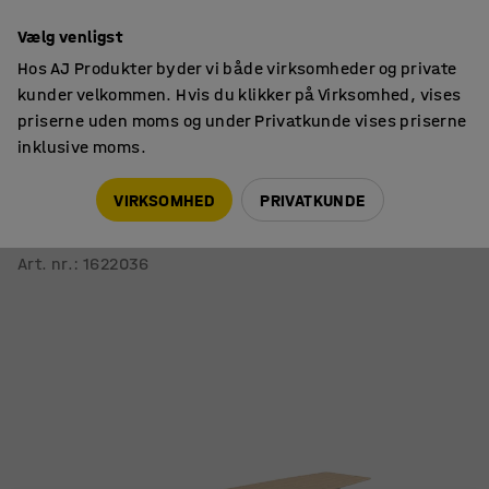
14 dages returret
Vælg venligst
Hos AJ Produkter byder vi både virksomheder og private
kunder velkommen. Hvis du klikker på Virksomhed, vises
priserne uden moms og under Privatkunde vises priserne
inklusive moms.
Borde
Konferenceborde
VIRKSOMHED
PRIVATKUNDE
Konferencebord QBUS
Buet, 5600x1200 mm, T-stel, hvidt stel, eg
Art. nr.
:
1622036