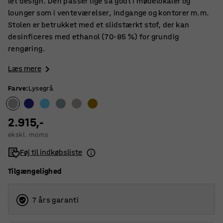
let design. Den passer lige så godt i mødelokaler og
lounger som i venteværelser, indgange og kontorer m.m.
Stolen er betrukket med et slidstærkt stof, der kan
desinficeres med ethanol (70-85 %) for grundig
rengøring.
Læs mere
Farve
:
Lysegrå
2.915,-
ekskl. moms
Føj til indkøbsliste
Tilgængelighed
7 års garanti