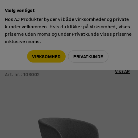
14 dages returret
Vælg venligst
Hos AJ Produkter byder vi både virksomheder og private
kunder velkommen. Hvis du klikker på Virksomhed, vises
priserne uden moms og under Privatkunde vises priserne
inklusive moms.
Siddemøbler
Lænestole
VIRKSOMHED
PRIVATKUNDE
Konferencestol JOY
Sort, lysegrå
Vis i AR
Art. nr.
:
106002