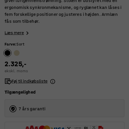
giver luftgennemstrømning. Stolen er udstyret med en
ergonomisk synkronmekanisme, og ryglænet kan låses i
fem forskellige positioner og justeres i højden. Armlæn
fås som tilbehør.
Læs mere
Farve
:
Sort
2.325,-
ekskl. moms
Føj til indkøbsliste
Tilgængelighed
7 års garanti