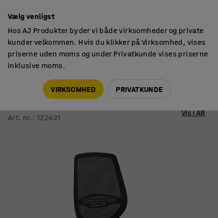
14 dages returret
Vælg venligst
Hos AJ Produkter byder vi både virksomheder og private
kunder velkommen. Hvis du klikker på Virksomhed, vises
priserne uden moms og under Privatkunde vises priserne
inklusive moms.
Siddemøbler til kontor
Kontorstole
VIRKSOMHED
PRIVATKUNDE
Kontorstol MARLOW
Sort sæde
Vis i AR
Art. nr.
:
122421