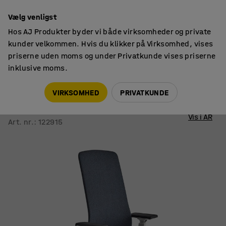
14 dages returret
Vælg venligst
Hos AJ Produkter byder vi både virksomheder og private
kunder velkommen. Hvis du klikker på Virksomhed, vises
priserne uden moms og under Privatkunde vises priserne
inklusive moms.
Siddemøbler til kontor
Kontorstole
VIRKSOMHED
PRIVATKUNDE
Kontorstol BELMONT
Hvid, petroleumsblå
Vis i AR
Art. nr.
:
122915