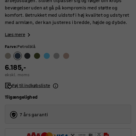
arbejdsdagen. Stolen tilpasser sig og følger din krops
bevægelser uden at gå på kompromis med støtte og
komfort. Betrukket med uldstof i høj kvalitet og udstyret
med armlæn, der kan justeres i bredde, højde og dybde.
Læs mere
Farve
:
Petrolblå
6.185,-
ekskl. moms
Føj til indkøbsliste
Tilgængelighed
7 års garanti