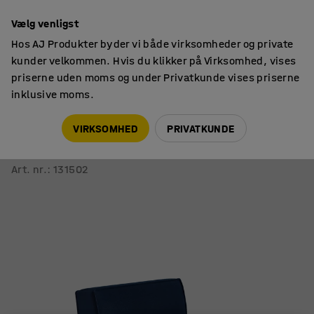
14 dages returret
Vælg venligst
Hos AJ Produkter byder vi både virksomheder og private
kunder velkommen. Hvis du klikker på Virksomhed, vises
priserne uden moms og under Privatkunde vises priserne
inklusive moms.
Siddemøbler
Lænestole
VIRKSOMHED
PRIVATKUNDE
Lænestol COPENHAGEN PLUS
Stof, marineblå
Art. nr.
:
131502