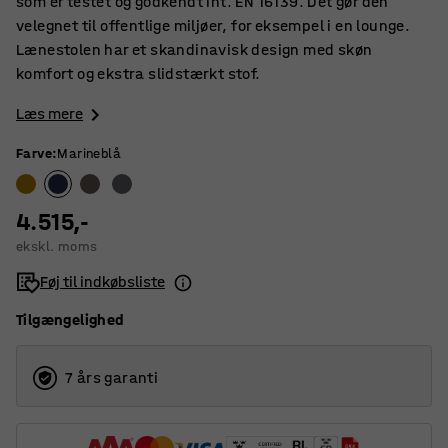
som er testet og godkendt iht. EN 16139. Det gør den
velegnet til offentlige miljøer, for eksempel i en lounge.
Lænestolen har et skandinavisk design med skøn
komfort og ekstra slidstærkt stof.
Læs mere
Farve
:
Marineblå
4.515,-
ekskl. moms
Føj til indkøbsliste
Tilgængelighed
7 års garanti