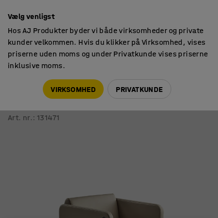
14 dages returret
Vælg venligst
Hos AJ Produkter byder vi både virksomheder og private
kunder velkommen. Hvis du klikker på Virksomhed, vises
priserne uden moms og under Privatkunde vises priserne
inklusive moms.
Siddemøbler
Lænestole
VIRKSOMHED
PRIVATKUNDE
Lænestol CLEAR med USB-stik
Kunstlæder, taupe
Art. nr.
:
131471