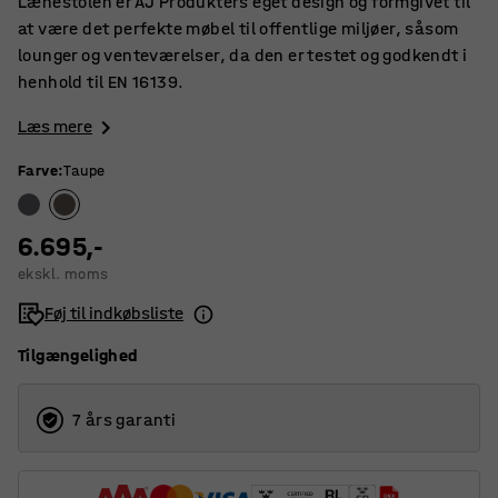
Lænestolen er AJ Produkters eget design og formgivet til
at være det perfekte møbel til offentlige miljøer, såsom
lounger og venteværelser, da den er testet og godkendt i
henhold til EN 16139.
Læs mere
Farve
:
Taupe
6.695,-
ekskl. moms
Føj til indkøbsliste
Tilgængelighed
7 års garanti