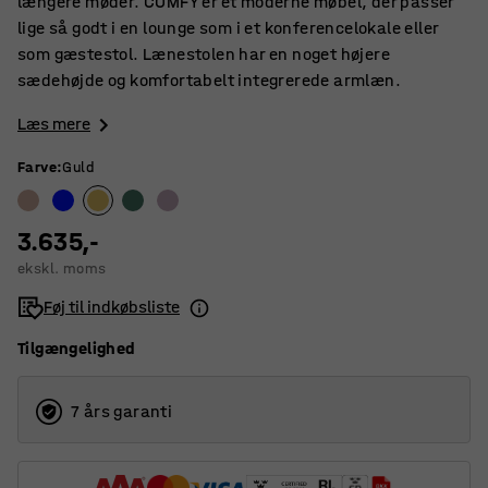
længere møder. COMFY er et moderne møbel, der passer
lige så godt i en lounge som i et konferencelokale eller
som gæstestol. Lænestolen har en noget højere
sædehøjde og komfortabelt integrerede armlæn.
Læs mere
Farve
:
Guld
3.635,-
ekskl. moms
Føj til indkøbsliste
Tilgængelighed
7 års garanti