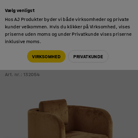
Faktura til virksomheder
Vælg venligst
Hos AJ Produkter byder vi både virksomheder og private
kunder velkommen. Hvis du klikker på Virksomhed, vises
priserne uden moms og under Privatkunde vises priserne
inklusive moms.
Siddemøbler
Lænestole
VIRKSOMHED
PRIVATKUNDE
Lænestol COMFY
Med ben, velour, guld
Art. nr.
:
132054