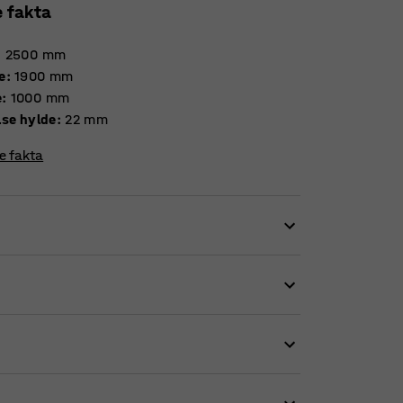
e fakta
:
2500
mm
e
:
1900
mm
e
:
1000
mm
Tykkelse hylde
:
22
mm
re fakta
 konstruktion. Reolsystemet er velegnet til
iljøer.
vle og otte bærebjælker. Hyldepladerne er
bjælkepar.
al, der giver en ekstra hård og holdbar finish.