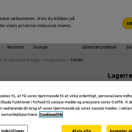
Faktura til virksomheder
under velkommen. Hvis du klikker på
V
de vises priserne inklusive moms.
Reception &
Kantine
lounge
Udendørsmøbler
Sk
r til værksted & lager
Lagerreoler
TOUGH
Lagerr
Grundse
træhylde
ookies til, at få vores hjemmeside til at virke ordentligt, personalisere indh
ilbyde funktioner i forhold til sociale medier og analysere vores traffik. Vi d
Art. nr.
:
21
n vedrørende din brug af vores hjemmeside på vores sociale medier, i rekl
e samarbejdspartnere.
Cookiepolitik
Med 4 hy
Til omfan
Til kræve
 indstillinger
Afvis alle
Accepter al