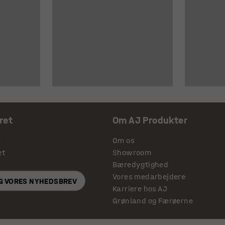
ret
Om AJ Produkter
s
Om os
et
Showroom
Bæredygtighed
Vores medarbejdere
IG VORES NYHEDSBREV
Karriere hos AJ
Grønland og Færøerne