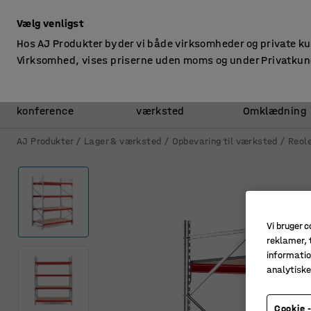
ekskl. moms
Vælg venligst
Hos AJ Produkter byder vi både virksomheder og private k
Virksomhed, vises priserne uden moms og under Privatkun
Kontor &
Lager &
konference
værksted
Omklædning
AJ Produkter
Lager & værksted
Opbevaring til værksted
Reole
Vi bruger c
reklamer, t
informatio
analytisk
Cookie -