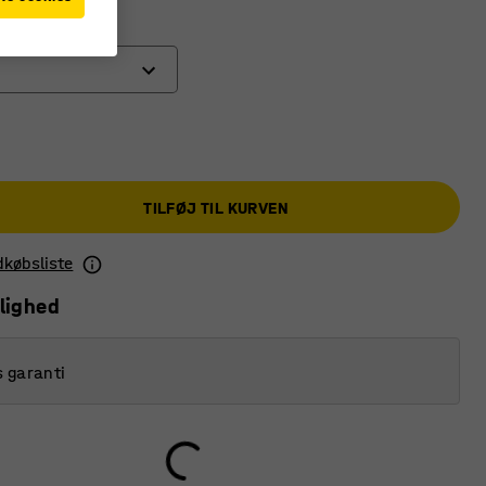
TILFØJ TIL KURVEN
ndkøbsliste
lighed
s garanti