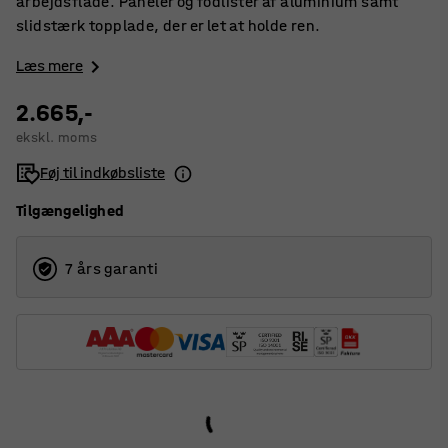
arbejdsflade. Paneler og fodlister af aluminium samt
slidstærk topplade, der er let at holde ren.
Læs mere
2.665,-
ekskl. moms
Føj til indkøbsliste
Tilgængelighed
7 års garanti