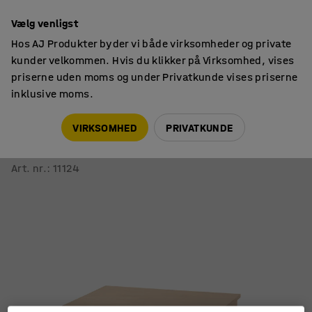
14 dages returret
Vælg venligst
Hos AJ Produkter byder vi både virksomheder og private
kunder velkommen. Hvis du klikker på Virksomhed, vises
priserne uden moms og under Privatkunde vises priserne
inklusive moms.
Borde
Receptionsdiske og skranker
VIRKSOMHED
PRIVATKUNDE
Receptionsdisk INVITE
Lige sektion, lav, eg
Art. nr.
:
11124