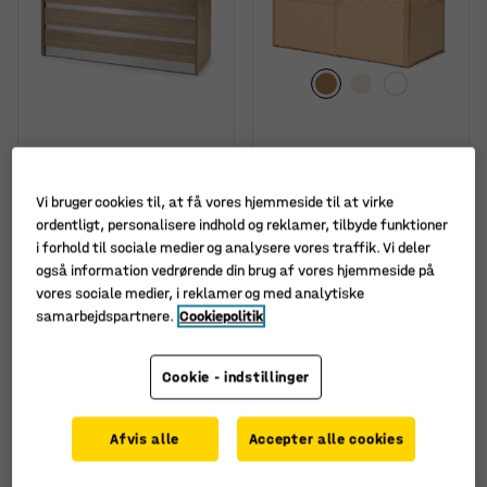
Receptionsdisk INVITE,
"Receptionsdisk TREAT, 3
lige sektion, høj, eg
sektioner, L-formet, bøg
Vi bruger cookies til, at få vores hjemmeside til at virke
Art. nr.
:
11123
Art. nr.
:
113011
ordentligt, personalisere indhold og reklamer, tilbyde funktioner
i forhold til sociale medier og analysere vores traffik. Vi deler
6.235,-
9.640,-
KØB
KØB
også information vedrørende din brug af vores hjemmeside på
ekskl. moms
ekskl. moms
vores sociale medier, i reklamer og med analytiske
samarbejdspartnere.
Cookiepolitik
Cookie - indstillinger
Afvis alle
Accepter alle cookies