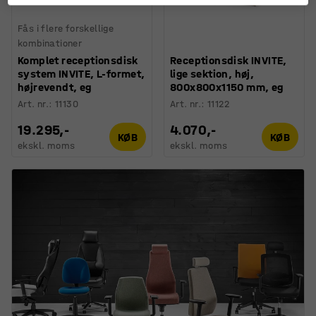
Fås i flere forskellige
kombinationer
Komplet receptionsdisk
Receptionsdisk INVITE,
system INVITE, L-formet,
lige sektion, høj,
højrevendt, eg
800x800x1150 mm, eg
Art. nr.
:
11130
Art. nr.
:
11122
19.295,-
4.070,-
KØB
KØB
ekskl. moms
ekskl. moms