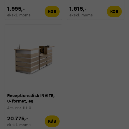
1.995,-
1.815,-
KØB
KØB
ekskl. moms
ekskl. moms
Receptionsdisk INVITE,
U-formet, eg
Art. nr.
:
11110
20.775,-
KØB
ekskl. moms