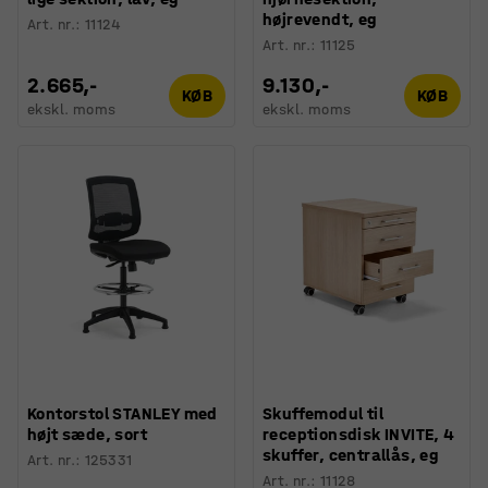
højrevendt, eg
Art. nr.
:
11124
Art. nr.
:
11125
2.665,-
9.130,-
KØB
KØB
ekskl. moms
ekskl. moms
Kontorstol STANLEY med
Skuffemodul til
højt sæde, sort
receptionsdisk INVITE, 4
skuffer, centrallås, eg
Art. nr.
:
125331
Art. nr.
:
11128