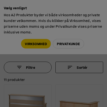
14 dages returret
Vælg venligst
Hos AJ Produkter byder vi både virksomheder og private
kunder velkommen. Hvis du klikker på Virksomhed, vises
priserne uden moms og under Privatkunde vises priserne
inklusive moms.
Borde
Receptionsdiske og skranker
Receptionsdiske og skranker
VIRKSOMHED
PRIVATKUNDE
Filtre
Sortér
11 produkter