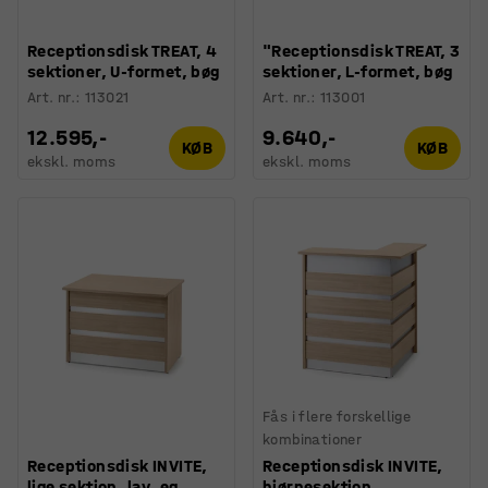
Receptionsdisk TREAT, 4
"Receptionsdisk TREAT, 3
sektioner, U-formet, bøg
sektioner, L-formet, bøg
Art. nr.
:
113021
Art. nr.
:
113001
12.595,-
9.640,-
KØB
KØB
ekskl. moms
ekskl. moms
Fås i flere forskellige
kombinationer
Receptionsdisk INVITE,
Receptionsdisk INVITE,
lige sektion, lav, eg
hjørnesektion,