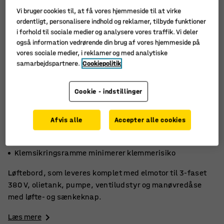
Vi bruger cookies til, at få vores hjemmeside til at virke
ordentligt, personalisere indhold og reklamer, tilbyde funktioner
i forhold til sociale medier og analysere vores traffik. Vi deler
også information vedrørende din brug af vores hjemmeside på
vores sociale medier, i reklamer og med analytiske
samarbejdspartnere.
Cookiepolitik
Cookie - indstillinger
Afvis alle
Accepter alle cookies
Premiummodel med nem højdejustering
God hjælp til tungt og stort gods
Klemsikringsramme minimerer klemmerisiko
Løftebord, som leveres komplet med elmotor til 3-faset
380 V, olietank, pumpe, ventiludstyr og manøvredåse
med løfte- og sænkeknap.
Læs mere