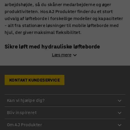
arbejdshøjde, så du skåner medarbejderne og øger
produktiviteten. Hos AJ Produkter finder du et stort
udvalg af løfteborde i forskellige modeller og kapaciteter
– alt fra stationære løsninger til mobile løfteborde med
hjul, der giver maksimal fleksibilitet.
Sikre løft med hydrauliske løfteborde
Læs mere
Vores hydrauliske løfteborde er udstyret med kraftige
cylindre og stabile beslag, så du kan stole på både
holdbarhed og sikkerhed ved hvert løft. De fås i
KONTAKT KUNDESERVICE
forskellige størrelser og belastningskapaciteter, så du
altid kan finde et løftebord, der matcher dine behov. Har
du brug for mobilitet, kan du vælge et mobilt løftebord
Kan vi hjælpe dig?
eller et løftebord med hjul, der gør det nemt at flytte
tunge emner rundt på lageret eller værkstedet. De mobile
Bliv inspireret
løfteborde er en ideel kombination af løftefunktion og
transportløsning, hvilket gør arbejdet både hurtigere og
Om AJ Produkter