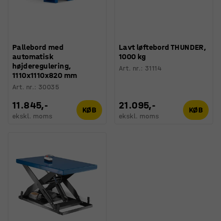
Pallebord med
Lavt løftebord THUNDER,
automatisk
1000 kg
højderegulering,
Art. nr.
:
31114
1110x1110x820 mm
Art. nr.
:
30035
11.845,-
21.095,-
KØB
KØB
ekskl. moms
ekskl. moms