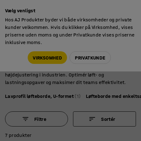
14 dages returret
Vælg venligst
Hos AJ Produkter byder vi både virksomheder og private
kunder velkommen. Hvis du klikker på Virksomhed, vises
priserne uden moms og under Privatkunde vises priserne
inklusive moms.
Løfteudstyr
Løfteborde
Løfteborde
VIRKSOMHED
PRIVATKUNDE
Udforsk vores ergonomiske løfteborde, der letter
højdejustering i industrien. Optimér løft- og
lastningsopgaver og maksimer dit teams effektivitet.
Lavprofil løfteborde, U-formet
(1)
Løfteborde med enkelts
Filtre
Sortér
7 produkter