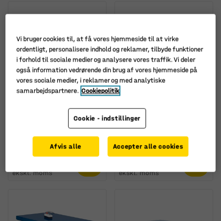
Vi bruger cookies til, at få vores hjemmeside til at virke
ordentligt, personalisere indhold og reklamer, tilbyde funktioner
i forhold til sociale medier og analysere vores traffik. Vi deler
også information vedrørende din brug af vores hjemmeside på
vores sociale medier, i reklamer og med analytiske
samarbejdspartnere.
Cookiepolitik
Fås i flere forskellige
kombinationer
Cookie - indstillinger
Løftebord HYPER, 1000
Løftebord HYPER, 1000
kg, 1300x800 mm
kg, 1800x800 mm
Art. nr.
:
31089
Art. nr.
:
31109
Afvis alle
Accepter alle cookies
13.825,-
18.925,-
KØB
KØB
ekskl. moms
ekskl. moms