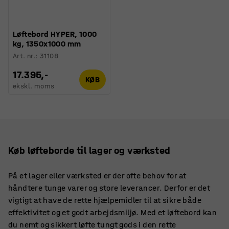
Løftebord HYPER, 1000
kg, 1350x1000 mm
Art. nr.
:
31108
17.395,-
KØB
ekskl. moms
Køb løfteborde til lager og værksted
På et lager eller værksted er der ofte behov for at
håndtere tunge varer og store leverancer. Derfor er det
vigtigt at have de rette hjælpemidler til at sikre både
effektivitet og et godt arbejdsmiljø. Med et løftebord kan
du nemt og sikkert løfte tungt gods i den rette