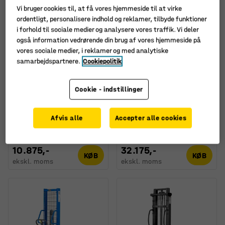
Vi bruger cookies til, at få vores hjemmeside til at virke
ordentligt, personalisere indhold og reklamer, tilbyde funktioner
i forhold til sociale medier og analysere vores traffik. Vi deler
også information vedrørende din brug af vores hjemmeside på
vores sociale medier, i reklamer og med analytiske
samarbejdspartnere.
Cookiepolitik
Fås i flere forskellige
Fås i flere forskellige
kombinationer
kombinationer
Cookie - indstillinger
Manuel stabler RAISE,
Batteristabler EXTOL,
1000 kg, løftehøjde: 2500
1500 kg, løftehøjde:
Afvis alle
Accepter alle cookies
mm
3500 mm
Art. nr.
:
30077
Art. nr.
:
31115
10.875,-
32.175,-
KØB
KØB
ekskl. moms
ekskl. moms