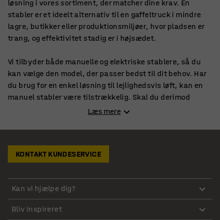
løsning i vores sortiment, der matcher dine krav. En
stabler er et ideelt alternativ til en gaffeltruck i mindre
lagre, butikker eller produktionsmiljøer, hvor pladsen er
trang, og effektivitet stadig er i højsædet.
Vi tilbyder både manuelle og elektriske stablere, så du
kan vælge den model, der passer bedst til dit behov. Har
du brug for en enkel løsning til lejlighedsvis løft, kan en
manuel stabler være tilstrækkelig. Skal du derimod
håndtere mange løft dagligt, vil en elektrisk stabler være
Læs mere
en ergonomisk og tidsbesparende investering.
Gør tunge løft lettere og mere sikre
KONTAKT KUNDESERVICE
Vores stablere er designet til at sikre både effektivitet og
sikkerhed i det daglige arbejde. De er udstyret med
Kan vi hjælpe dig?
robuste gafler og stærke løftesystemer, der nemt kan
håndtere tunge paller og gods. Mange af modellerne har
Bliv inspireret
også justerbar gaffelbredde og løftehøjde, hvilket giver