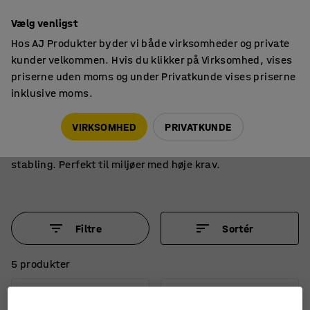
14 dages returret
Vælg venligst
Hos AJ Produkter byder vi både virksomheder og private
kunder velkommen. Hvis du klikker på Virksomhed, vises
priserne uden moms og under Privatkunde vises priserne
inklusive moms.
Løfteudstyr
Stablere
Stablere
VIRKSOMHED
PRIVATKUNDE
Udforsk vores stablere, der er designet til effektive løft og
stabling. Perfekt til miljøer med høje krav.
Filtre
Sortér
5 produkter