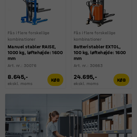
Fås i flere forskellige
Fås i flere forskellige
kombinationer
kombinationer
Manuel stabler RAISE,
Batteristabler EXTOL,
1000 kg, løftehøjde: 1600
100 kg, løftehøjde: 1600
mm
mm
Art. nr.
:
30076
Art. nr.
:
30663
8.645,-
24.695,-
KØB
KØB
ekskl. moms
ekskl. moms