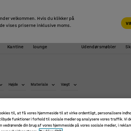
14 dages returret
under velkommen. Hvis du klikker på
V
de vises priserne inklusive moms.
Reception &
Kantine
lounge
Udendørsmøbler
Sk
Højde
Materiale
Vægt
-20%
ookies til, at få vores hjemmeside til at virke ordentligt, personalisere indh
ilbyde funktioner i forhold til sociale medier og analysere vores traffik. Vi d
n vedrørende din brug af vores hjemmeside på vores sociale medier, i rekl