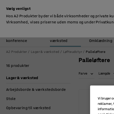
ekskl. moms
Vælg venligst
Hos AJ Produkter byder vi både virksomheder og private k
Virksomhed, vises priserne uden moms og under Privatkun
Kontor &
Lager &
konference
værksted
Omklædning
AJ Produkter
Lager & værksted
Løfteudstyr
Palleløftere
Palleløftere
16 produkter
Farve
Længde
Lager & værksted
Arbejdsborde & værkstedsborde
Stole
Vi bruger c
reklamer, t
Opbevaring til værksted
informatio