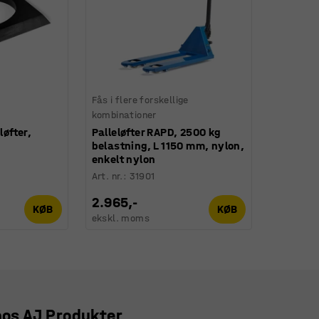
Fås i flere forskellige
kombinationer
løfter,
Palleløfter RAPD, 2500 kg
belastning, L 1150 mm, nylon,
enkelt nylon
Art. nr.
:
31901
2.965,-
KØB
KØB
ekskl. moms
 hos AJ Produkter