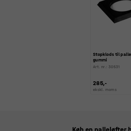
Stopklods til palle
gummi
Art. nr.
:
30531
285,-
ekskl. moms
Køb en palleløfter