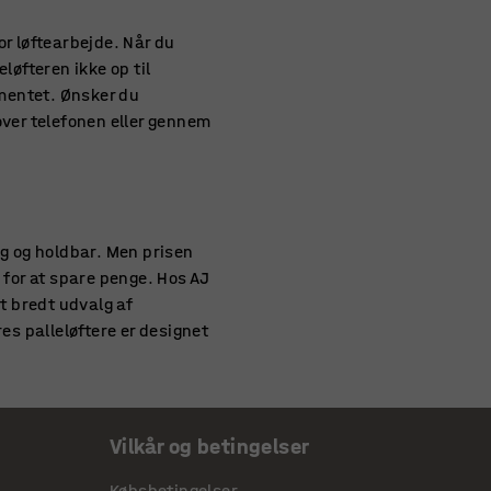
for løftearbejde. Når du
eløfteren ikke op til
imentet. Ønsker du
 over telefonen eller gennem
lig og holdbar. Men prisen
 for at spare penge. Hos AJ
t bredt udvalg af
res palleløftere er designet
n leve op til dine behov og
leløftere kan
løftevogne
,
Vilkår og betingelser
Købsbetingelser