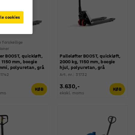
le cookies
e forskellige
ioner
ter BOOST, quickløft,
Palleløfter BOOST, quickløft,
, 1150 mm, boogie
2000 kg, 1150 mm, boogie
mmi, polyuretan, grå
hjul, polyuretan, grå
1742
Art. nr.
:
31732
3.630,-
KØB
KØB
oms
ekskl. moms