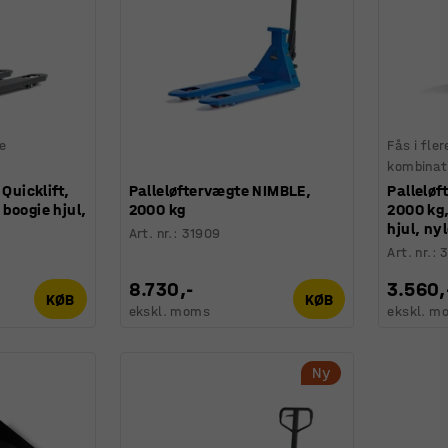
ge
Fås i fler
kombinat
 Quicklift,
Palleløftervægte NIMBLE,
Palleløf
boogie hjul,
2000 kg
2000 kg
hjul, ny
Art. nr.
:
31909
Art. nr.
:
3
8.730,-
3.560,
KØB
KØB
ekskl. moms
ekskl. m
Ny