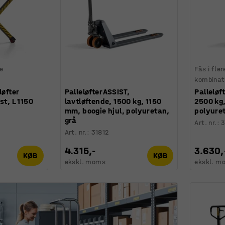
ge
Fås i fler
kombinat
løfter
Palleløfter ASSIST,
Palleløf
st, L 1150
lavtløftende, 1500 kg, 1150
2500 kg,
mm, boogie hjul, polyuretan,
polyure
grå
Art. nr.
:
3
Art. nr.
:
31812
4.315,-
3.630,
KØB
KØB
ekskl. moms
ekskl. m