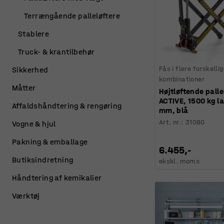
Terrængående palleløftere
Stablere
Truck- & krantilbehør
Fås i flere forskelli
Sikkerhed
kombinationer
Måtter
Højtløftende palle
ACTIVE, 1500 kg la
Affaldshåndtering & rengøring
mm, blå
Art. nr.
:
31080
Vogne & hjul
Pakning & emballage
6.455,-
Butiksindretning
ekskl. moms
Håndtering af kemikalier
Værktøj