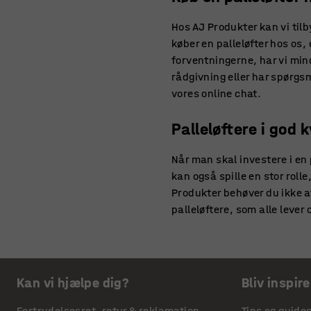
Hos AJ Produkter kan vi tilby
køber en palleløfter hos os, 
forventningerne, har vi min
rådgivning eller har spørgsm
vores online chat.
Palleløftere i god k
Når man skal investere i en 
kan også spille en stor rol
Produkter behøver du ikke at
palleløftere, som alle lever 
med fokus på holdbarhed og 
holde i mange år – og dermed
ministablere
eller
truck- og
Kan vi hjælpe dig?
Bliv inspire
Vælg en elektrisk pa
Fortrydelsesret, retur & reklamation
Tips og guide