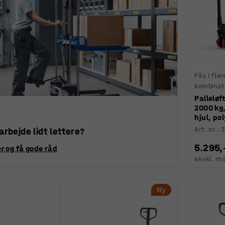
Fås i fler
kombinat
Palleløf
2000 kg
hjul, po
Art. nr.
:
3
 arbejde lidt lettere?
5.295,
r og få gode råd
ekskl. m
Ny