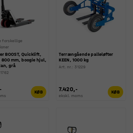
e forskellige
ioner
ter BOOST, Quicklift,
Terrængående palleløfter
 800 mm, boogie hjul,
KEEN, 1000 kg
tan, grå
Art. nr.
:
31229
1762
-
7.420,-
KØB
KØB
oms
ekskl. moms