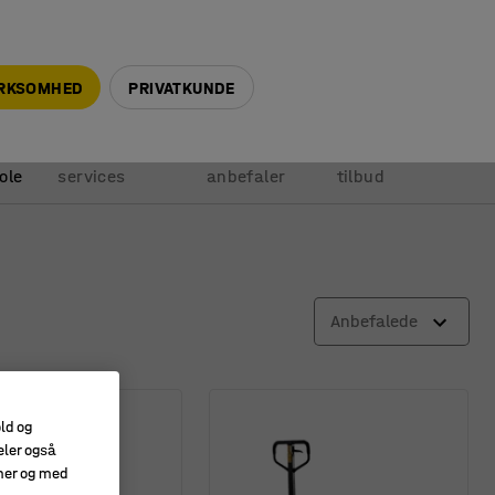
+45 5940 0999
info@ajprodukter.dk
IRKSOMHED
PRIVATKUNDE
Vores
Vi
Anmod om
ole
services
anbefaler
tilbud
Anbefalede
old og
eler også
amer og med