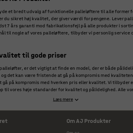
de et bredt udvalg af funktionelle palleløftere til alle former 
er du sikret høj kvalitet, der giver værdi for pengene. Lever pall
dst 7 års garanti mod fabrikationsfejl på alle produkter i sort
ål til nogle af vores palleløftere, tilbyder vi personlig service
valitet til gode priser
palleløfter, er det vigtigt at finde en model, der er både pålide
le, og det kan være fristende at gå på kompromis med kvaliteten
 gå på kompromis med hverken pris eller kvalitet. Vi tilbyder e
op til vores høje standarder for kvalitet og pålidelighed. Alle vo
funktionalitet, så du kan være sikker på at få en model, der ka
Læs mere
 få mest muligt for pengene. Er du ikke kun på udkig efter pal
 krantilbehør
også være ideelle på lageret eller værkstedet.
ret
Om AJ Produkter
lleløfter til høje løft
s
Om os