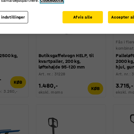
e samarbejdspartnere.
Cookiepolitik
 indstillinger
Afvis alle
Accepter al
Fås i fler
kombinat
 2500 kg,
Butiksgaffelvogn HELP, til
Palleløf
kvartpaller, 200 kg,
2000 kg
løftehøjde 95-120 mm
hjul, gu
Art. nr.
:
31228
Art. nr.
:
3
-
KØB
1.480,-
3.715,-
KØB
e:
3.260,-
ekskl. moms
ekskl. m