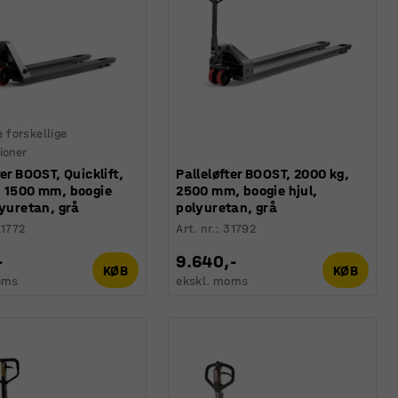
e forskellige
ioner
ter BOOST, Quicklift,
Palleløfter BOOST, 2000 kg,
, 1500 mm, boogie
2500 mm, boogie hjul,
lyuretan, grå
polyuretan, grå
1772
Art. nr.
:
31792
-
9.640,-
KØB
KØB
oms
ekskl. moms