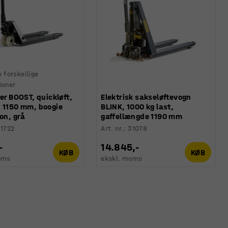
e forskellige
ioner
ter BOOST, quickløft,
Elektrisk sakseløftevogn
, 1150 mm, boogie
BLINK, 1000 kg last,
lon, grå
gaffellængde 1190 mm
1722
Art. nr.
:
31078
-
14.845,-
KØB
KØB
oms
ekskl. moms