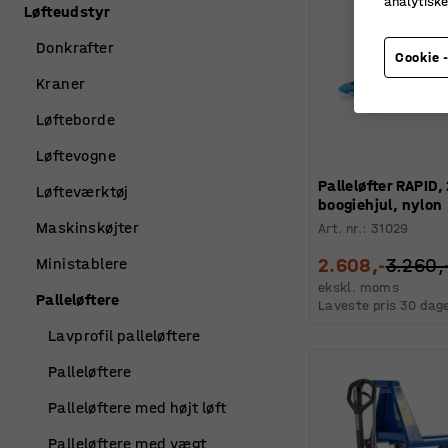
analytisk
Løfteudstyr
Donkrafter
Cookie -
Kraner
Løfteborde
Løftevogne
Palleløfter RAPID,
Løfteværktøj
boogiehjul, nylon
Maskinskøjter
Art. nr.
:
31029
2.608,-
3.260,
Ministablere
ekskl. moms
Palleløftere
Laveste pris 30 dag
Lavprofil palleløftere
Palleløftere
Palleløftere med højt løft
Palleløftere med vægt