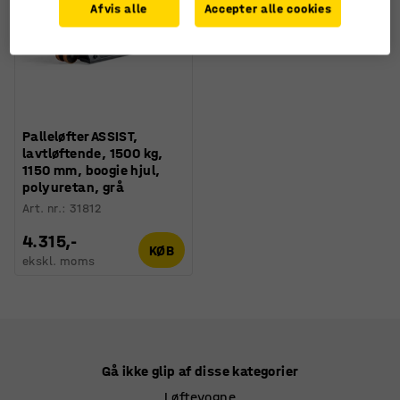
Afvis alle
Accepter alle cookies
Palleløfter ASSIST,
lavtløftende, 1500 kg,
1150 mm, boogie hjul,
polyuretan, grå
Art. nr.
:
31812
4.315,-
KØB
ekskl. moms
Gå ikke glip af disse kategorier
Løftevogne