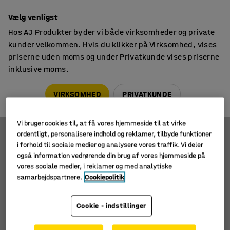
14 dages returret
Vælg venligst
Hos AJ Produkter byder vi både virksomheder og private
kunder velkommen. Hvis du klikker på Virksomhed, vises
priserne uden moms og under Privatkunde vises priserne
inklusive moms.
Palleløftere
Lavprofil palleløftere
Lavprofil palleløftere
VIRKSOMHED
PRIVATKUNDE
Vi bruger cookies til, at få vores hjemmeside til at virke
ordentligt, personalisere indhold og reklamer, tilbyde funktioner
Filtre
Sortér
i forhold til sociale medier og analysere vores traffik. Vi deler
også information vedrørende din brug af vores hjemmeside på
vores sociale medier, i reklamer og med analytiske
1 produkter
samarbejdspartnere.
Cookiepolitik
Cookie - indstillinger