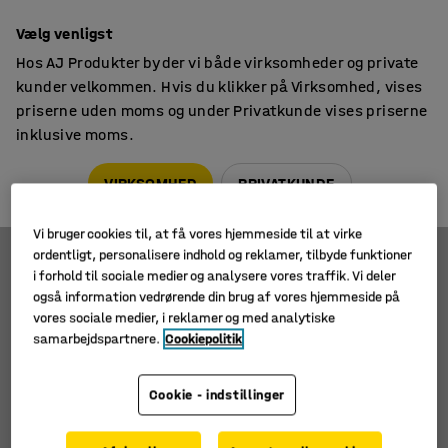
14 dages returret
Vælg venligst
Hos AJ Produkter byder vi både virksomheder og private
kunder velkommen. Hvis du klikker på Virksomhed, vises
priserne uden moms og under Privatkunde vises priserne
inklusive moms.
Palleløftere
Terrængående palleløftere
Terrængående palleløftere
VIRKSOMHED
PRIVATKUNDE
Vi bruger cookies til, at få vores hjemmeside til at virke
ordentligt, personalisere indhold og reklamer, tilbyde funktioner
i forhold til sociale medier og analysere vores traffik. Vi deler
Filtre
Sortér
også information vedrørende din brug af vores hjemmeside på
vores sociale medier, i reklamer og med analytiske
1 produkter
samarbejdspartnere.
Cookiepolitik
Cookie - indstillinger