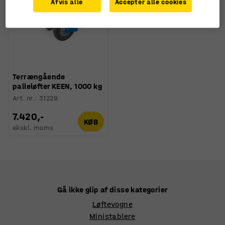
Afvis alle
Accepter alle cookies
Terrængående
palleløfter KEEN, 1000 kg
Art. nr.
:
31229
7.420,-
KØB
ekskl. moms
Gå ikke glip af disse kategorier
Løftevogne
Ministablere