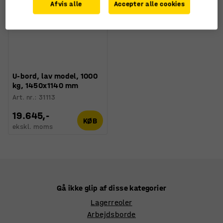
Afvis alle
Accepter alle cookies
U-bord, lav model, 1000
kg, 1450x1140 mm
Art. nr.
:
31113
19.645,-
KØB
ekskl. moms
Gå ikke glip af disse kategorier
Lagerreoler
Arbejdsborde