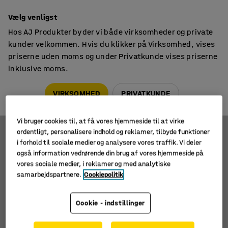
14 dages returret
Vælg venligst
Hos AJ Produkter byder vi både virksomheder og private
kunder velkommen. Hvis du klikker på Virksomhed, vises
priserne uden moms og under Privatkunde vises priserne
inklusive moms.
Løfteborde
Lavprofil løfteborde, U-formet
Lavprofil løfteborde, U-formet
VIRKSOMHED
PRIVATKUNDE
Vi bruger cookies til, at få vores hjemmeside til at virke
ordentligt, personalisere indhold og reklamer, tilbyde funktioner
i forhold til sociale medier og analysere vores traffik. Vi deler
Sortér
også information vedrørende din brug af vores hjemmeside på
vores sociale medier, i reklamer og med analytiske
1 produkter
samarbejdspartnere.
Cookiepolitik
Cookie - indstillinger