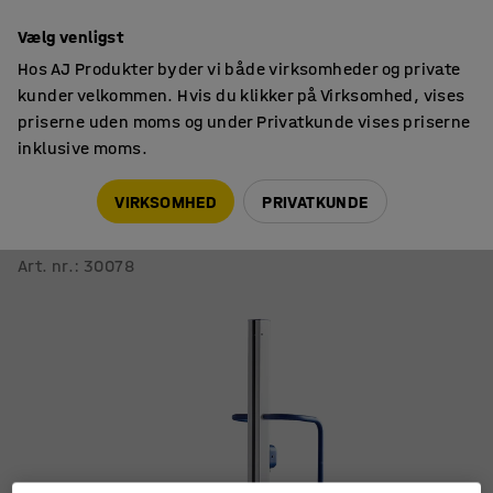
14 dages returret
Vælg venligst
Hos AJ Produkter byder vi både virksomheder og private
kunder velkommen. Hvis du klikker på Virksomhed, vises
priserne uden moms og under Privatkunde vises priserne
inklusive moms.
Ministablere
Batteridrevne ministablere
VIRKSOMHED
PRIVATKUNDE
Batteridrevet løftevogn BUSY
70 kg
Art. nr.
:
30078