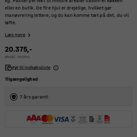
kg. Passer perfekt til mindre arealer såsom et køkken
eller en butik. De fire hjul er drejelige, hvilket gør
manøvrering lettere, og du kan komme tæt på det, du vil
løfte.
Læs mere
20.375,-
ekskl. moms
Føj til indkøbsliste
Tilgængelighed
7 års garanti