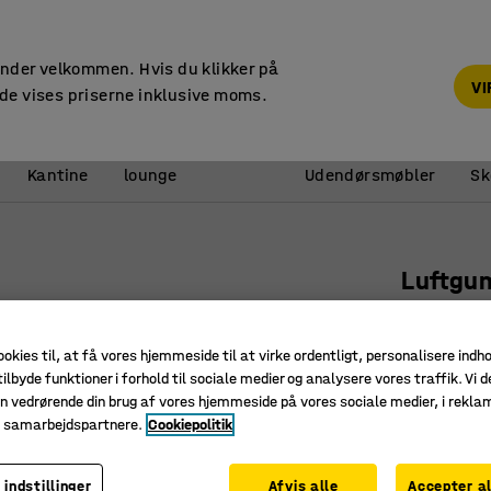
14 dages returret
under velkommen. Hvis du klikker på
V
de vises priserne inklusive moms.
Reception &
Kantine
lounge
Udendørsmøbler
Sk
l
Luftgu
260x85 m
Art. nr.
:
90
ookies til, at få vores hjemmeside til at virke ordentligt, personalisere indh
ilbyde funktioner i forhold til sociale medier og analysere vores traffik. Vi d
Ruller bl
n vedrørende din brug af vores hjemmeside på vores sociale medier, i rekl
Bred ban
e samarbejdspartnere.
Cookiepolitik
Egnet til
 indstillinger
Afvis alle
Accepter al
Hjultype