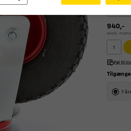
Drejehjul
940,-
Drejehju
ekskl. moms
Drejehj
Fasthju
Føj til i
Tilgænge
7 år