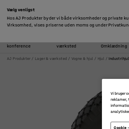
ekskl. moms
Vælg venligst
Hos AJ Produkter byder vi både virksomheder og private k
Virksomhed, vises priserne uden moms og under Privatkun
Kontor &
Lager &
konference
værksted
Omklædning
AJ Produkter
Lager & værksted
Vogne & hjul
Hjul
Industrihju
Vi bruger c
reklamer, t
informatio
analytisk
Cookie -