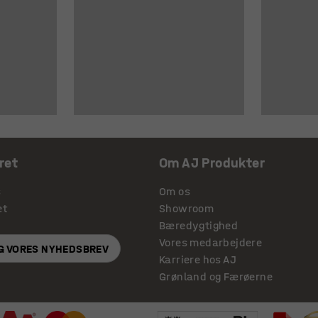
ret
Om AJ Produkter
s
Om os
et
Showroom
Bæredygtighed
Vores medarbejdere
IG VORES NYHEDSBREV
Karriere hos AJ
Grønland og Færøerne