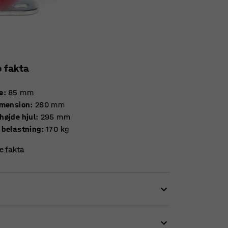
e fakta
e
:
85
mm
imension
:
260
mm
højde hjul
:
295
mm
 belastning
:
170
kg
re fakta
 Den store kontaktflade gør hjulene
cere tærskler og andre forhindringer.