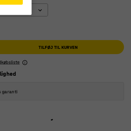
 med bremse
l
ul med bremse
TILFØJ TIL KURVEN
l
ndkøbsliste
lighed
s garanti