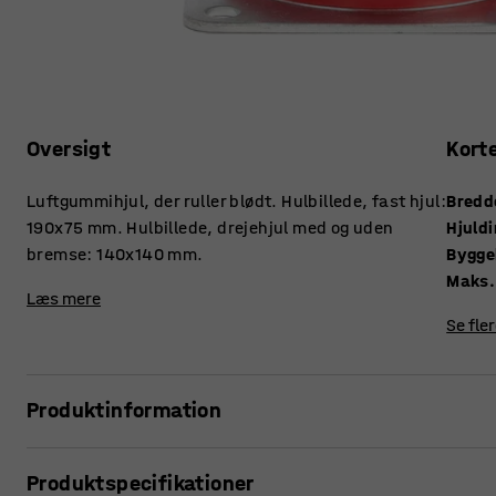
Oversigt
Kort
Luftgummihjul, der ruller blødt. Hulbillede, fast hjul:
Bredd
190x75 mm. Hulbillede, drejehjul med og uden
Hjuld
bremse: 140x140 mm.
Bygge
Maks.
Læs mere
Se fle
Produktinformation
Luftgummihjul har en bred, hvælvet bane, der ruller blødt.
Produktspecifikationer
skånsomme mod underlaget. Blødheden gør det nemt at for