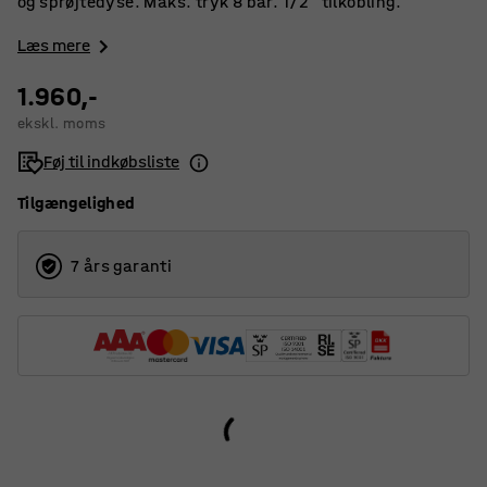
og sprøjtedyse. Maks. tryk 8 bar. 1/2" tilkobling.
Læs mere
1.960,-
ekskl. moms
Føj til indkøbsliste
Tilgængelighed
7 års garanti