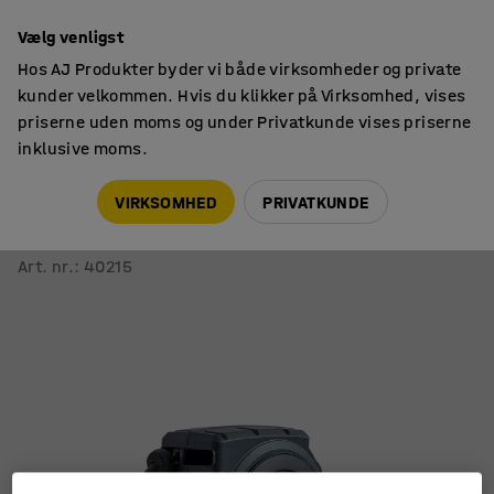
14 dages returret
Vælg venligst
Hos AJ Produkter byder vi både virksomheder og private
kunder velkommen. Hvis du klikker på Virksomhed, vises
priserne uden moms og under Privatkunde vises priserne
inklusive moms.
Værktøj
Haveslanger
VIRKSOMHED
PRIVATKUNDE
Lukket slangerulle til vandslange
40 m, 1/2''
Art. nr.
:
40215