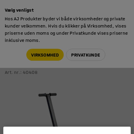
14 dages returret
Vælg venligst
Hos AJ Produkter byder vi både virksomheder og private
kunder velkommen. Hvis du klikker på Virksomhed, vises
priserne uden moms og under Privatkunde vises priserne
inklusive moms.
Løfteudstyr
Maskinskøjter
VIRKSOMHED
PRIVATKUNDE
Maskinskøjte
3000 kg
Art. nr.
:
40408