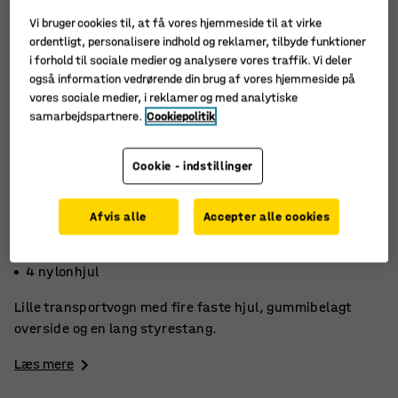
Vi bruger cookies til, at få vores hjemmeside til at virke
ordentligt, personalisere indhold og reklamer, tilbyde funktioner
i forhold til sociale medier og analysere vores traffik. Vi deler
også information vedrørende din brug af vores hjemmeside på
vores sociale medier, i reklamer og med analytiske
samarbejdspartnere.
Cookiepolitik
Cookie - indstillinger
Afvis alle
Accepter alle cookies
Belastning 3000 kg
Med trækstang
4 nylonhjul
Lille transportvogn med fire faste hjul, gummibelagt
overside og en lang styrestang.
Læs mere